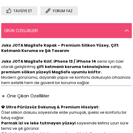
TAVSIYE ET
YORUM YAZ
ÜRÜN ÖZELLIKLERI
Joko JOTA MagSafe Kapak – Premium Silikon Yüzey, Çift
Katmanlı Koruma ve Şık Tasarım
Joko JOTA MagSafe Kılıf
,
iPhone 13 / iPhone 14
serisi için özel
olarak geliştirilmiş
çift katmanlı koruma teknolojisine
sahip,
premium silikon yüzeyli MagSafe uyumlu kılıftır.
Modern görünümü, dayanıklı yapısı ve konforlu dokusuyla cihazınıza
hem estetik hem de güvenli bir koruma sağlar.
🔹 Öne Çıkan Özellikler
💎 Ultra Pürüzsüz Dokunuş & Premium Hissiyat:
Özel silikon dokusu sayesinde elde yumuşak, ipeksi ve konforlu bir
tutuş sağlar.
Parmak izi ve leke tutmayan yüzeyi
sayesinde kılıfınız uzun süre
temiz ve şık görünür.