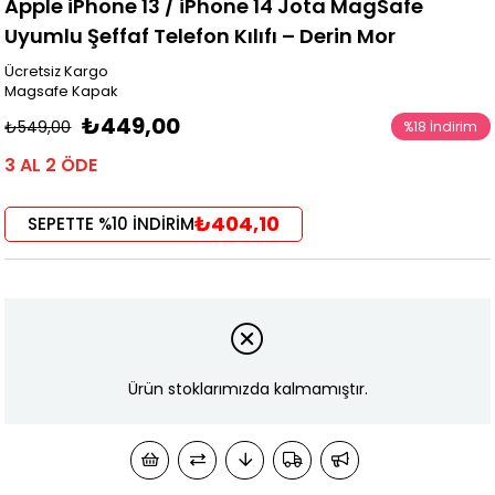
Apple iPhone 13 / iPhone 14 Jota MagSafe
Uyumlu Şeffaf Telefon Kılıfı – Derin Mor
Ücretsiz Kargo
Magsafe Kapak
₺449,00
₺549,00
%
18
İndirim
3 AL 2 ÖDE
₺404,10
SEPETTE %10 İNDİRİM
Ürün stoklarımızda kalmamıştır.