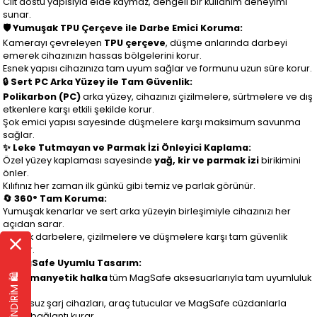
Cilt dostu yapısıyla elde kaymaz, dengeli bir kullanım deneyimi
sunar.
🛡️ Yumuşak TPU Çerçeve ile Darbe Emici Koruma:
Kamerayı çevreleyen
TPU çerçeve
, düşme anlarında darbeyi
emerek cihazınızın hassas bölgelerini korur.
Esnek yapısı cihazınıza tam uyum sağlar ve formunu uzun süre korur.
🔒 Sert PC Arka Yüzey ile Tam Güvenlik:
Polikarbon (PC)
arka yüzey, cihazınızı çizilmelere, sürtmelere ve dış
etkenlere karşı etkili şekilde korur.
Şok emici yapısı sayesinde düşmelere karşı maksimum savunma
sağlar.
✨ Leke Tutmayan ve Parmak İzi Önleyici Kaplama:
Özel yüzey kaplaması sayesinde
yağ, kir ve parmak izi
birikimini
önler.
Kılıfınız her zaman ilk günkü gibi temiz ve parlak görünür.
🔄 360° Tam Koruma:
Yumuşak kenarlar ve sert arka yüzeyin birleşimiyle cihazınızı her
açıdan sarar.
Günlük darbelere, çizilmelere ve düşmelere karşı tam güvenlik
sağlar.
⚡ MagSafe Uyumlu Tasarım:
EK %10 İNDİRİM 🛍️
Dahili
manyetik halka
tüm MagSafe aksesuarlarıyla tam uyumluluk
sunar.
Kablosuz şarj cihazları, araç tutucular ve MagSafe cüzdanlarla
güçlü bağlantı kurar.