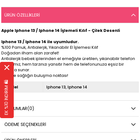
ÜRÜN ÖZELLIKLERI
Apple Iphone 13 / Iphone 14 İşlemeli Kılıf - Çilek Desenli
Iphone 13 / Iphone 14 ile uyumludur.
%100 Pamuk, Antialerjik, Yıkanabilir El İşlemesi Kılıf
Doğadan ilham alan zarafet!
Antialerjik bebek iplerinden el emeğiyle üretilen, yıkanabilir telefon
kılıflarımız, hem tarzınızı yansıtır hem de telefonunuza eşsiz bir
koruma sunar.
Şıklık ve sağlığın buluşma noktası!
EK %10 İNDİRİM 🛍️
Model
Iphone 13
Iphone 14
YORUMLAR
(0)
ÖDEME SEÇENEKLERI