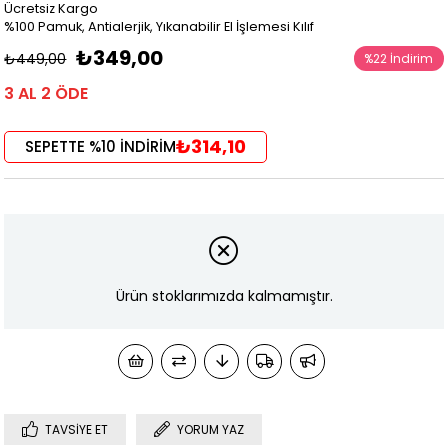
Ücretsiz Kargo
%100 Pamuk, Antialerjik, Yıkanabilir El İşlemesi Kılıf
₺349,00
₺449,00
%
22
İndirim
3 AL 2 ÖDE
₺314,10
SEPETTE %10 İNDİRİM
Ürün stoklarımızda kalmamıştır.
TAVSIYE ET
YORUM YAZ