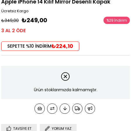
Apple iPhone 14 Kılıf Mirror Desenli Kapak
Ücretsiz Kargo
₺249,00
₺349,00
%
29
İndirim
3 AL 2 ÖDE
₺224,10
SEPETTE %10 İNDİRİM
Ürün stoklarımızda kalmamıştır.
TAVSIYE ET
YORUM YAZ