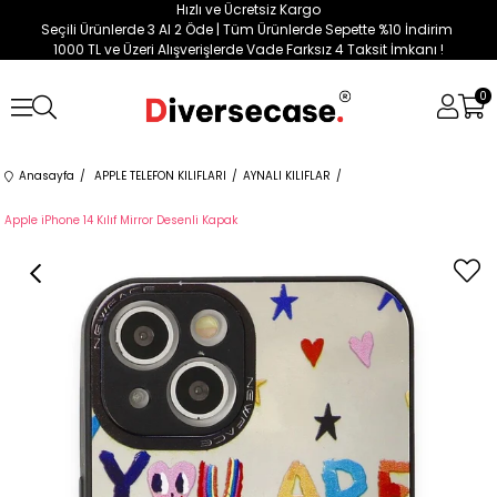
Hızlı ve Ücretsiz Kargo
Seçili Ürünlerde 3 Al 2 Öde | Tüm Ürünlerde Sepette %10 İndirim
1000 TL ve Üzeri Alışverişlerde Vade Farksız 4 Taksit İmkanı !
0
Anasayfa
APPLE TELEFON KILIFLARI
AYNALI KILIFLAR
Apple iPhone 14 Kılıf Mirror Desenli Kapak