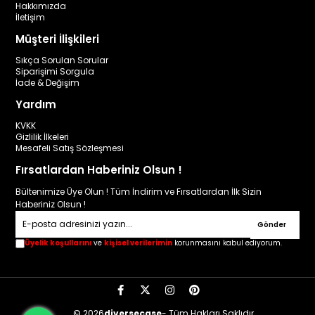
Hakkımızda
İletişim
Müşteri İlişkileri
Sıkça Sorulan Sorular
Siparişimi Sorgula
İade & Değişim
Yardım
KVKK
Gizlilik İlkeleri
Mesafeli Satış Sözleşmesi
Fırsatlardan Haberiniz Olsun !
Bültenimize Üye Olun ! Tüm İndirim ve Fırsatlardan İlk Sizin
Haberiniz Olsun !
Gönder
Üyelik koşullarını
ve
kişisel verilerimin
korunmasını kabul ediyorum.
© 2026
diversecase
- Tüm Hakları Saklıdır.