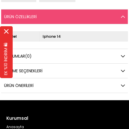
ÜRÜN ÖZELLIKLERI
Model
Iphone 14
EK %10 İNDİRİM 🛍️
YORUMLAR
(0)
ÖDEME SEÇENEKLERI
ÜRÜN ÖNERILERI
Kurumsal
Anasayfa