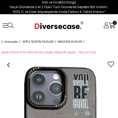
Hızlı ve Ücretsiz Kargo
Seçili Ürünlerde 3 Al 2 Öde | Tüm Ürünlerde Sepette %10 İndirim
1000 TL ve Üzeri Alışverişlerde Vade Farksız 4 Taksit İmkanı !
0
Anasayfa
APPLE TELEFON KILIFLARI
MAGSAFE KILIFLAR
Apple iPhone 14 Pro Max Pembe Leopar Magsafe Kapak - Natural Grey