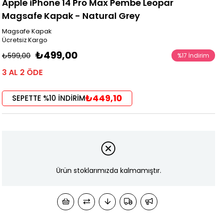
Apple iPhone 14 Pro Max Pembe Leopar
Magsafe Kapak - Natural Grey
Magsafe Kapak
Ücretsiz Kargo
₺499,00
₺599,00
%
17
İndirim
3 AL 2 ÖDE
₺449,10
SEPETTE %10 İNDİRİM
Ürün stoklarımızda kalmamıştır.