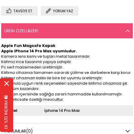
TAVSIYE ET
YORUM YAZ
ÜRÜN ÖZELLIKLERI
Apple Fun Magsafe Kapak
Apple iPhone 14 Pro Max
uyumludur.
Kamera lens kısmı ve tuşları metal tasarımlıdır.
Kılıfımız ince tasarımlı yapıya sahiptir.
Pc sert malzemeden üretilmiştir.
Kılıfımız cihazınızı tamamen sararak çizilme ve darbelere karşı korur.
Kılıfımız cihazınızın kalıbı ile bire bir uyumlu üretilmiştir.
Cihazınıza uygun renk seçenekleri sayesinde kılıfımız cihazınıza şık
görünüm kazandırır.
Kılıfımızın içerisinde sağlığa zararlı hammadde kullanılmamıştır.
EK %10 İNDİRİM 🛍️
Magneticsafe özelliği mevcuttur.
Model
Iphone 14 Pro Max
YORUMLAR
(0)