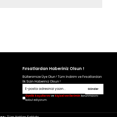
Fırsatlardan Haberiniz Olsun !
Bültenimize Üye Olun ! Tüm İndirim ve Fırsatlardan
İlk Sizin Haberiniz Olsun !
Gönder
Üyelik koşullarını
ve
kişisel verilerimin
korunmasını
kabul ediyorum.
ase
- Tüm Hakları Saklıdır.