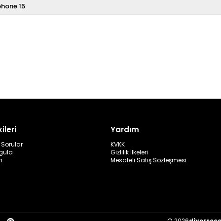
phone 15
ileri
Yardım
 Sorular
KVKK
rgula
Gizlilik İlkeleri
m
Mesafeli Satış Sözleşmesi
© 2026
diversec