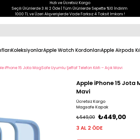
Hızlı ve Ücretsiz Kargo
Seçili Ürünlerde 3 Al 2 Öde | Tüm Ürünlerde Sepette %10 İndirim
1000 TL ve Üzeri Alışverişlerde Vade Farksız 4 Taksit İmkanı !
ıfları
Koleksiyonlar
Apple Watch Kordonları
Apple Airpods Kıl
le iPhone 15 Jota MagSafe Uyumlu Şeffaf Telefon Kılıfı – Açık Mavi
Apple iPhone 15 Jota M
Mavi
Ücretsiz Kargo
Magsafe Kapak
₺449,00
₺549,00
3 AL 2 ÖDE