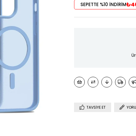
₺4
SEPETTE %10 İNDİRİM
Ür
TAVSIYE ET
YORU