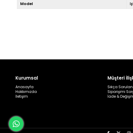
Model
I
Kurumsal
Müşteri İlişk
Anasayfa
Sıkça Sorulan
Hakkımızda
Siparişimi So
İletişim
İade & Değişi