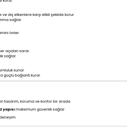
e korur.
 ve dış etkenlere karşı etkili şekilde korur.
unma sağlar.
kimini önler.
her açıdan sarar.
ik sağlar.
mluluk sunar.
a güçlü bağlantı kurar.
in tasarım, koruma ve konfor bir arada.
U yapısı
maksimum güvenlik sağlar.
 deneyim.