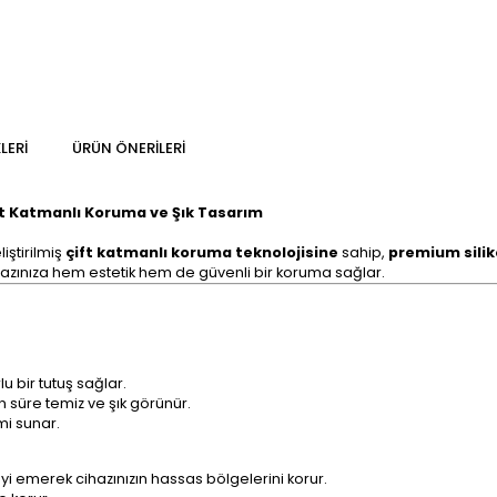
LERI
ÜRÜN ÖNERILERI
t Katmanlı Koruma ve Şık Tasarım
liştirilmiş
çift katmanlı koruma teknolojisine
sahip,
premium silik
azınıza hem estetik hem de güvenli bir koruma sağlar.
u bir tutuş sağlar.
un süre temiz ve şık görünür.
mi sunar.
i emerek cihazınızın hassas bölgelerini korur.