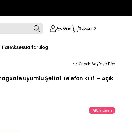
Üye Girişi
Sepetim
0
ıfları
Aksesuarlar
Blog
< < Önceki Sayfaya Dön
agSafe Uyumlu Şeffaf Telefon Kılıfı – Açık
%
18
İndirim