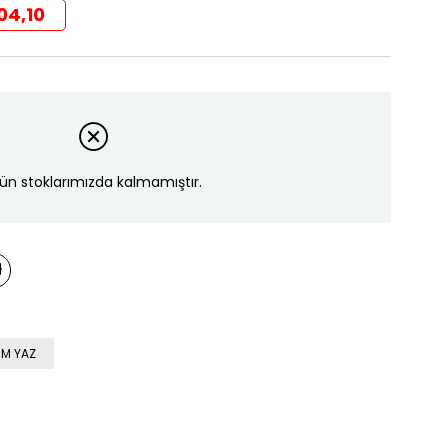
04,10
ün stoklarımızda kalmamıştır.
M YAZ