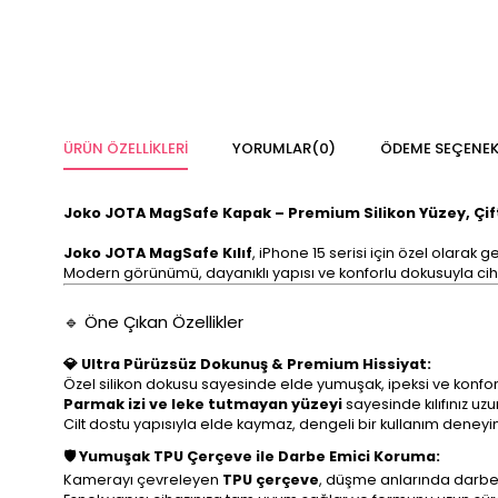
ÜRÜN ÖZELLIKLERI
YORUMLAR
(0)
ÖDEME SEÇENEK
Joko JOTA MagSafe Kapak – Premium Silikon Yüzey, Çif
Joko JOTA MagSafe Kılıf
, iPhone 15 serisi için özel olarak ge
Modern görünümü, dayanıklı yapısı ve konforlu dokusuyla cih
🔹 Öne Çıkan Özellikler
💎 Ultra Pürüzsüz Dokunuş & Premium Hissiyat:
Özel silikon dokusu sayesinde elde yumuşak, ipeksi ve konforl
Parmak izi ve leke tutmayan yüzeyi
sayesinde kılıfınız uz
Cilt dostu yapısıyla elde kaymaz, dengeli bir kullanım deneyi
🛡️ Yumuşak TPU Çerçeve ile Darbe Emici Koruma:
Kamerayı çevreleyen
TPU çerçeve
, düşme anlarında darbey