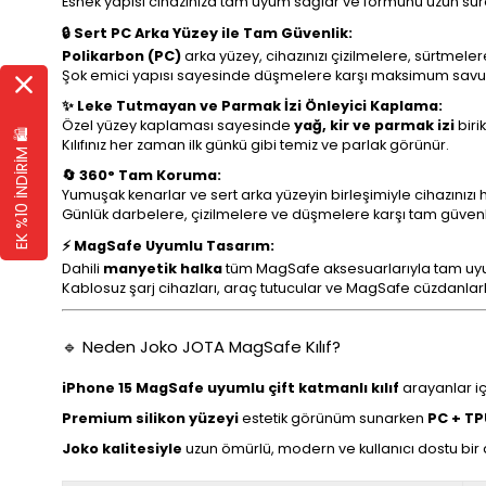
Esnek yapısı cihazınıza tam uyum sağlar ve formunu uzun sür
🔒 Sert PC Arka Yüzey ile Tam Güvenlik:
Polikarbon (PC)
arka yüzey, cihazınızı çizilmelere, sürtmelere
Şok emici yapısı sayesinde düşmelere karşı maksimum sav
✨ Leke Tutmayan ve Parmak İzi Önleyici Kaplama:
Özel yüzey kaplaması sayesinde
yağ, kir ve parmak izi
biri
EK %10 İNDİRİM 🛍️
Kılıfınız her zaman ilk günkü gibi temiz ve parlak görünür.
🔄 360° Tam Koruma:
Yumuşak kenarlar ve sert arka yüzeyin birleşimiyle cihazınızı 
Günlük darbelere, çizilmelere ve düşmelere karşı tam güvenl
⚡ MagSafe Uyumlu Tasarım:
Dahili
manyetik halka
tüm MagSafe aksesuarlarıyla tam uyu
Kablosuz şarj cihazları, araç tutucular ve MagSafe cüzdanlarl
🔹 Neden Joko JOTA MagSafe Kılıf?
iPhone 15 MagSafe uyumlu çift katmanlı kılıf
arayanlar iç
Premium silikon yüzeyi
estetik görünüm sunarken
PC + TP
Joko kalitesiyle
uzun ömürlü, modern ve kullanıcı dostu bir