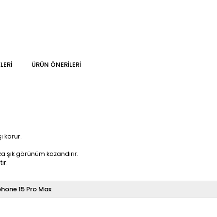
LERI
ÜRÜN ÖNERILERI
ı korur.
za şık görünüm kazandırır.
ır.
phone 15 Pro Max