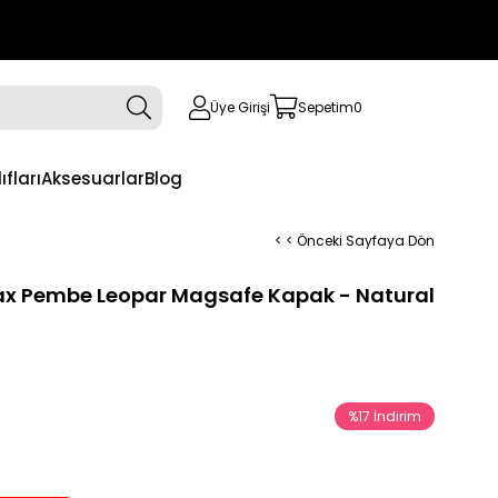
Üye Girişi
Sepetim
0
ıfları
Aksesuarlar
Blog
< < Önceki Sayfaya Dön
Max Pembe Leopar Magsafe Kapak - Natural
%
17
İndirim