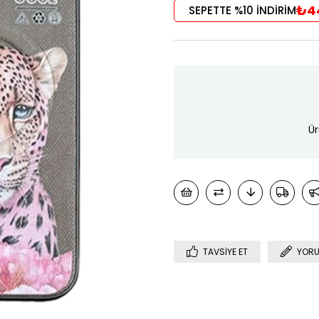
₺4
SEPETTE %10 İNDİRİM
Ür
TAVSIYE ET
YORU