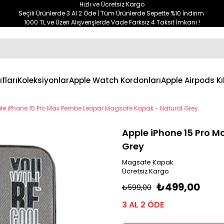
Hızlı ve Ücretsiz Kargo
Seçili Ürünlerde 3 Al 2 Öde | Tüm Ürünlerde Sepette %10 İndirim
1000 TL ve Üzeri Alışverişlerde Vade Farksız 4 Taksit İmkanı !
ıfları
Koleksiyonlar
Apple Watch Kordonları
Apple Airpods Kıl
le iPhone 15 Pro Max Pembe Leopar Magsafe Kapak - Natural Grey
Apple iPhone 15 Pro 
Grey
Magsafe Kapak
Ücretsiz Kargo
₺499,00
₺599,00
3 AL 2 ÖDE