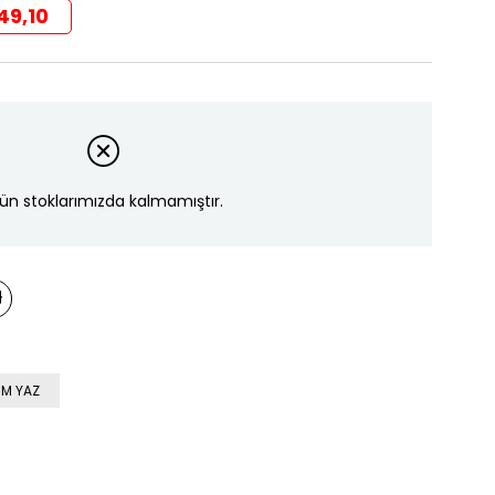
49,10
ün stoklarımızda kalmamıştır.
M YAZ