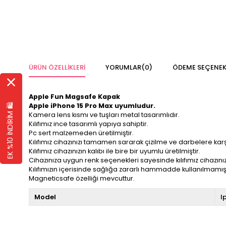
ÜRÜN ÖZELLIKLERI
YORUMLAR
(0)
ÖDEME SEÇENEK
Apple Fun Magsafe Kapak
Apple iPhone 15 Pro Max
uyumludur.
EK %10 İNDİRİM 🛍️
Kamera lens kısmı ve tuşları metal tasarımlıdır.
Kılıfımız ince tasarımlı yapıya sahiptir.
Pc sert malzemeden üretilmiştir.
Kılıfımız cihazınızı tamamen sararak çizilme ve darbelere karş
Kılıfımız cihazınızın kalıbı ile bire bir uyumlu üretilmiştir.
Cihazınıza uygun renk seçenekleri sayesinde kılıfımız cihazını
Kılıfımızın içerisinde sağlığa zararlı hammadde kullanılmamışt
Magneticsafe özelliği mevcuttur.
Model
I