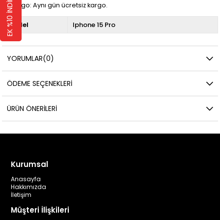
EK %10 İNDİRİM 🛍️
📦 Kargo: Aynı gün ücretsiz kargo.
Model
Iphone 15 Pro
YORUMLAR
(0)
ÖDEME SEÇENEKLERI
ÜRÜN ÖNERILERI
Kurumsal
Anasayfa
Hakkımızda
İletişim
Müşteri İlişkileri