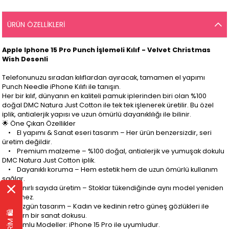
ÜRÜN ÖZELLIKLERI
Apple Iphone 15 Pro Punch İşlemeli Kılıf - Velvet Christmas
Wish Desenli
Telefonunuzu sıradan kılıflardan ayıracak, tamamen el yapımı
Punch Needle iPhone Kılıfı ile tanışın.
Her bir kılıf, dünyanın en kaliteli pamuk iplerinden biri olan %100
doğal DMC Natura Just Cotton ile tek tek işlenerek üretilir. Bu özel
iplik, antialerjik yapısı ve uzun ömürlü dayanıklılığı ile bilinir.
🌟 Öne Çıkan Özellikler
• El yapımı & Sanat eseri tasarım – Her ürün benzersizdir, seri
üretim değildir.
• Premium malzeme – %100 doğal, antialerjik ve yumuşak dokulu
DMC Natura Just Cotton iplik.
• Dayanıklı koruma – Hem estetik hem de uzun ömürlü kullanım
sağlar.
• Sınırlı sayıda üretim – Stoklar tükendiğinde aynı model yeniden
üretilmez.
• Özgün tasarım – Kadın ve kedinin retro güneş gözlükleri ile
modern bir sanat dokusu.
📏 Uyumlu Modeller: iPhone 15 Pro ile uyumludur.