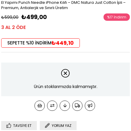
El Yapımı Punch Needle iPhone Kılıfı – DMC Natura Just Cotton İpli –
Premium, Antialerjik ve Sınırlı Üretim
₺499,00
₺599,00
%
17
İndirim
3 AL 2 ÖDE
₺449,10
SEPETTE %10 İNDİRİM
Ürün stoklarımızda kalmamıştır.
TAVSIYE ET
YORUM YAZ