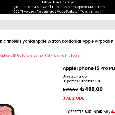
Hızlı ve Ücretsiz Kargo
Seçili Ürünlerde 3 Al 2 Öde | Tüm Ürünlerde Sepette %10 İndirim
1000 TL ve Üzeri Alışverişlerde Vade Farksız 4 Taksit İmkanı !
ıfları
Koleksiyonlar
Apple Watch Kordonları
Apple Airpods Kıl
 Iphone 15 Pro Punch İşlemeli Kılıf - Winnie The Pooh
Apple Iphone 15 Pro Pu
Ücretsiz Kargo
El İşlemeli Silinebilir Kılıf
₺499,00
₺650,00
3 AL 2 ÖDE
₺4
SEPETTE %10 İNDİRİM