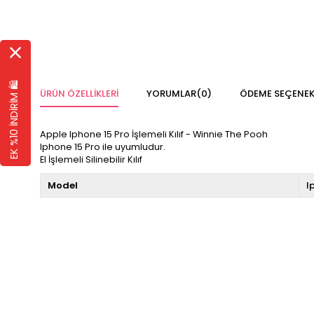
EK %10 İNDİRİM 🛍️
ÜRÜN ÖZELLIKLERI
YORUMLAR
(0)
ÖDEME SEÇENEK
Apple Iphone 15 Pro İşlemeli Kılıf - Winnie The Pooh
Iphone 15 Pro ile uyumludur.
El İşlemeli Silinebilir Kılıf
Model
I