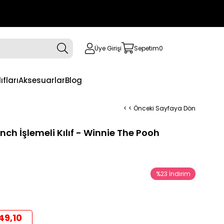
Üye Girişi
Sepetim
0
ıfları
Aksesuarlar
Blog
< < Önceki Sayfaya Dön
nch İşlemeli Kılıf - Winnie The Pooh
%
23
İndirim
49,10