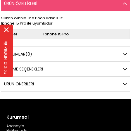
ÜRÜN ÖZELLIKLERI
Silikon Winnie The Pooh Baskı Kılıf
Iphone 15 Pro ile uyumludur.
Model
Iphone 15 Pro
EK %10 İNDİRİM 🛍️
YORUMLAR
(0)
ÖDEME SEÇENEKLERI
ÜRÜN ÖNERILERI
Kurumsal
Anasayfa
Hakkımızda