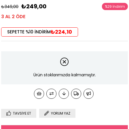
₺249,00
₺349,00
%
29
İndirim
3 AL 2 ÖDE
₺224,10
SEPETTE %10 İNDİRİM
Ürün stoklarımızda kalmamıştır.
TAVSIYE ET
YORUM YAZ