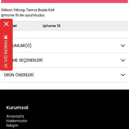
Silikon Yılbaşı Tema Baskı Kılıf
Iphone 15 ile uyumludur.
Model
Iphone 15
EK %10 İNDİRİM 🛍️
YORUMLAR
(0)
ÖDEME SEÇENEKLERI
ÜRÜN ÖNERILERI
Kurumsal
Anasayfa
Hakkımızda
İletişim