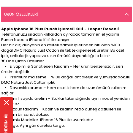
ÜRÜN ÖZELLIKLERI
Apple Iphone 16 Plus Punch İşlemeli Kılıf - Leopar Desenli
Telefonunuzu sıradan kılıflardan ayıracak, tamamen el yapımı
Punch Needle iPhone Kılıfı ile tanışın.
Her bir kılıf, dünyanın en kaliteli pamuk iplerinden biri olan %100
doğal DMC Natura Just Cotton ile tek tek işlenerek üretilir. Bu özel
iplik, antialerjik yapısı ve uzun ömürlü dayanıklılığı ile bilinir.
🌟 Öne Çıkan Özellikler
• El yapımı & Sanat eseri tasarım – Her ürün benzersizdir, seri
üretim değildir.
• Premium malzeme – %100 doğal, antialerjik ve yumuşak dokulu
DMC Natura Just Cotton iplik.
• Dayanıklı koruma – Hem estetik hem de uzun ömürlü kullanım
sağlar.
• Sınırlı sayıda üretim – Stoklar tükendiğinde aynı model yeniden
üretilmez.
• Özgün tasarım – Kadın ve kedinin retro güneş gözlükleri ile
modern bir sanat dokusu.
EK %10 İNDİRİM 🛍️
📏 Uyumlu Modeller: iPhone 16 Plus ile uyumludur.
📦 Kargo: Aynı gün ücretsiz kargo.