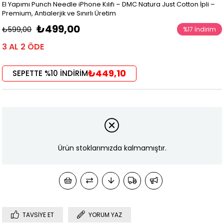
El Yapımı Punch Needle iPhone Kılıfı – DMC Natura Just Cotton İpli –
Premium, Antialerjik ve Sınırlı Üretim
₺499,00
₺599,00
%
17
İndirim
3 AL 2 ÖDE
₺449,10
SEPETTE %10 İNDİRİM
Ürün stoklarımızda kalmamıştır.
TAVSIYE ET
YORUM YAZ