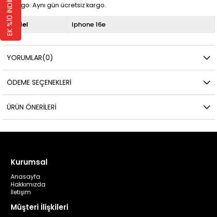
EK %10 İNDİRİM 🛍️
📦 Kargo: Aynı gün ücretsiz kargo.
Model
Iphone 16e
YORUMLAR
(0)
ÖDEME SEÇENEKLERI
ÜRÜN ÖNERILERI
Kurumsal
Anasayfa
Hakkımızda
İletişim
Müşteri İlişkileri