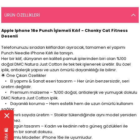
ÜRÜN ÖZELLIKLERI
Apple Iphone 16e Punch İşlemeli Kılıf - Chonky Cat Fitness
Desenli
Telefonunuzu sıradan kılıflardan ayıracak, tamamen el yapımı
Punch Needle iPhone Kılıfı ile tanışın.
Her bir kılıf, dünyanın en kaliteli pamuk iplerinden biri olan %100
doğal DMC Natura Just Cotton ile tek tek işlenerek üretilir. Bu özel
iplik, antialerjik yapısı ve uzun ömürlü dayanıklılığı ile bilinir.
🌟 Öne Çıkan Özellikler
• El yapımı & Sanat eseri tasarım – Her ürün benzersizdir, seri
üretim değildir.
• Premium malzeme – %100 doğal, antialerjik ve yumuşak dokulu
DMC Natura Just Cotton iplik.
• Dayanıklı koruma – Hem estetik hem de uzun ömürlü kullanım
sağlar.
• Sınırlı sayıda üretim – Stoklar tükendiğinde aynı model yeniden
üretilmez.
• Özgün tasarım – Kadın ve kedinin retro güneş gözlükleri ile
modern bir sanat dokusu.
📏 Uyumlu Modeller: iPhone 16e ile uyumludur.