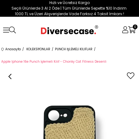
Hızlı ve Ücretsiz Kargo
Seçili Ürünlerde 3 Al 2 Öde | Tüm Ürünlerde Sepette %10 İndirim
1000 TL ve Üzeri Alışverişlerde Vade Farksız 4 Taksit İmkanı !
0
Anasayfa
KOLEKSİYONLAR
PUNCH İŞLEMELİ KILIFLAR
Apple Iphone 16e Punch İşlemeli Kılıf - Chonky Cat Fitness Desenli