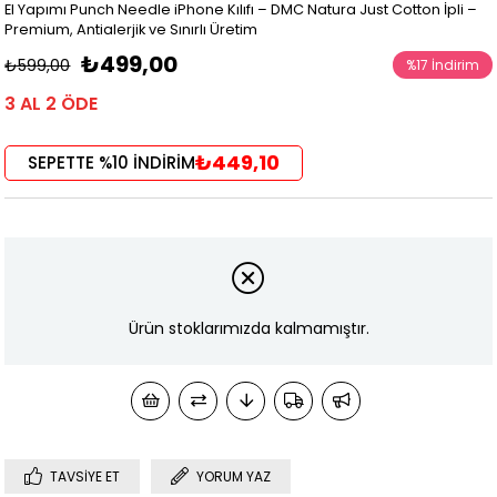
El Yapımı Punch Needle iPhone Kılıfı – DMC Natura Just Cotton İpli –
Premium, Antialerjik ve Sınırlı Üretim
₺499,00
₺599,00
%
17
İndirim
3 AL 2 ÖDE
₺449,10
SEPETTE %10 İNDİRİM
Ürün stoklarımızda kalmamıştır.
TAVSIYE ET
YORUM YAZ