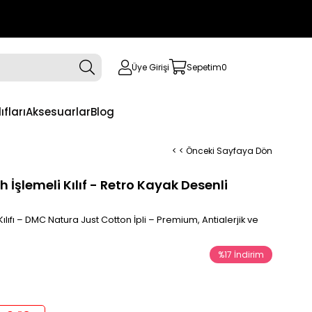
Üye Girişi
Sepetim
0
ıfları
Aksesuarlar
Blog
< < Önceki Sayfaya Dön
 İşlemeli Kılıf - Retro Kayak Desenli
lıfı – DMC Natura Just Cotton İpli – Premium, Antialerjik ve
%
17
İndirim