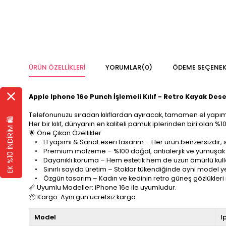
ÜRÜN ÖZELLIKLERI
YORUMLAR
(0)
ÖDEME SEÇENEK
Apple Iphone 16e Punch İşlemeli Kılıf - Retro Kayak Dese
Telefonunuzu sıradan kılıflardan ayıracak, tamamen el yapımı 
EK %10 İNDİRİM 🛍️
Her bir kılıf, dünyanın en kaliteli pamuk iplerinden biri olan %100
🌟 Öne Çıkan Özellikler
• El yapımı & Sanat eseri tasarım – Her ürün benzersizdir, se
• Premium malzeme – %100 doğal, antialerjik ve yumuşak do
• Dayanıklı koruma – Hem estetik hem de uzun ömürlü kull
• Sınırlı sayıda üretim – Stoklar tükendiğinde aynı model y
• Özgün tasarım – Kadın ve kedinin retro güneş gözlükleri 
📏 Uyumlu Modeller: iPhone 16e ile uyumludur.
📦 Kargo: Aynı gün ücretsiz kargo.
Model
I