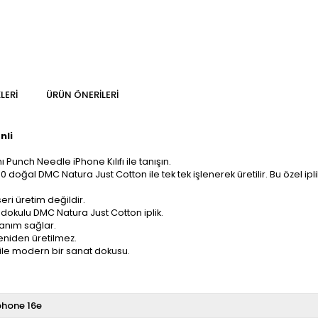
LERI
ÜRÜN ÖNERILERI
nli
Punch Needle iPhone Kılıfı ile tanışın.
 doğal DMC Natura Just Cotton ile tek tek işlenerek üretilir. Bu özel iplik,
ri üretim değildir.
kulu DMC Natura Just Cotton iplik.
anım sağlar.
eniden üretilmez.
ile modern bir sanat dokusu.
phone 16e