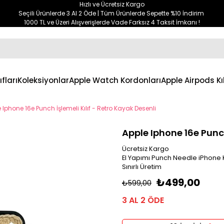
Hızlı ve Ücretsiz Kargo
Seçili Ürünlerde 3 Al 2 Öde | Tüm Ürünlerde Sepette %10 İndirim
1000 TL ve Üzeri Alışverişlerde Vade Farksız 4 Taksit İmkanı !
ıfları
Koleksiyonlar
Apple Watch Kordonları
Apple Airpods Kıl
 Iphone 16e Punch İşlemeli Kılıf - Retro Kayak Desenli
Apple Iphone 16e Punch
Ücretsiz Kargo
El Yapımı Punch Needle iPhone Kı
Sınırlı Üretim
₺499,00
₺599,00
3 AL 2 ÖDE