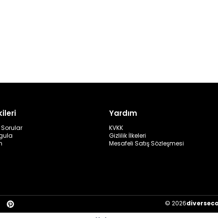
ileri
Yardım
 Sorular
KVKK
rgula
Gizlilik İlkeleri
m
Mesafeli Satış Sözleşmesi
© 2026
diversec