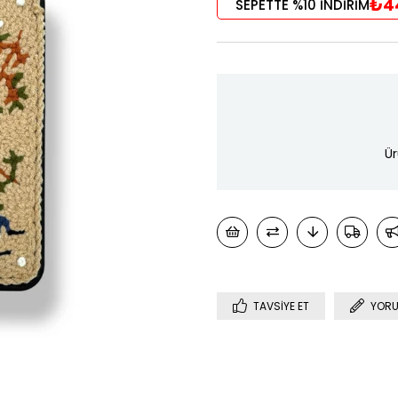
₺4
SEPETTE %10 İNDİRİM
Ür
TAVSIYE ET
YORU