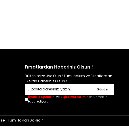
Fırsatlardan Haberiniz Olsun !
Bültenimize Üye Olun ! Tüm İndirim ve Fırsatlardan
İlk Sizin Haberiniz Olsun !
Gönder
Üyelik koşullarını
ve
kişisel verilerimin
korunmasını
kabul ediyorum.
ase
- Tüm Hakları Saklıdır.