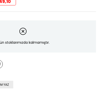
49,10
ün stoklarımızda kalmamıştır.
M YAZ