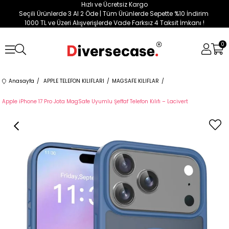
Hızlı ve Ücretsiz Kargo
Seçili Ürünlerde 3 Al 2 Öde | Tüm Ürünlerde Sepette %10 İndirim
1000 TL ve Üzeri Alışverişlerde Vade Farksız 4 Taksit İmkanı !
0
Anasayfa
APPLE TELEFON KILIFLARI
MAGSAFE KILIFLAR
Apple iPhone 17 Pro Jota MagSafe Uyumlu Şeffaf Telefon Kılıfı – Lacivert