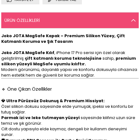
ÜRÜN ÖZELLIKLERI
Joko JOTA MagSafe Kapak – Premium Silikon Yüzey, Çift
Katmanlı Koruma ve Şık Tasarım
Joko JOTA MagSafe Kılıf
, iPhone 17 Pro serisi için özel olarak
geliştirilmiş
çift katmanlı koruma teknolojisine
sahip,
premium
silikon yüzeyli MagSafe uyumlu kılıftır.
Modern görünümü, dayanıklı yapısı ve konforlu dokusuyla cihazınıza
hem estetik hem de güvenli bir koruma sağlar.
🔹 Öne Çıkan Özellikler
💎 Ultra Pürüzsüz Dokunuş & Premium Hissiyat:
Özel silikon dokusu sayesinde elde yumuşak, ipeksi ve konforlu bir
tutuş sağlar.
Parmak izi ve leke tutmayan yüzeyi
sayesinde kılıfınız uzun süre
temiz ve şık görünür.
Cilt dostu yapısıyla elde kaymaz, dengeli bir kullanım deneyimi
sunar.