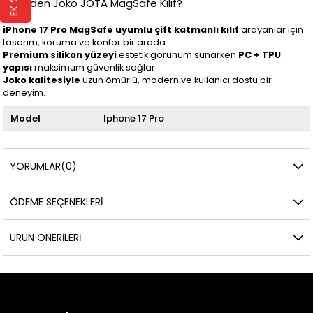
🔹 Neden Joko JOTA MagSafe Kılıf?
iPhone 17 Pro MagSafe uyumlu çift katmanlı kılıf
arayanlar için
tasarım, koruma ve konfor bir arada.
Premium silikon yüzeyi
estetik görünüm sunarken
PC + TPU
yapısı
maksimum güvenlik sağlar.
Joko kalitesiyle
uzun ömürlü, modern ve kullanıcı dostu bir
deneyim.
Model
Iphone 17 Pro
YORUMLAR
(0)
ÖDEME SEÇENEKLERI
ÜRÜN ÖNERILERI