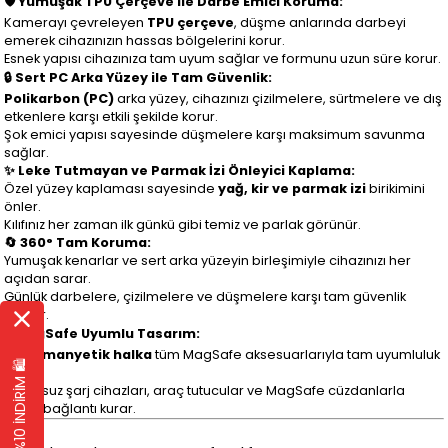
🛡️ Yumuşak TPU Çerçeve ile Darbe Emici Koruma:
Kamerayı çevreleyen
TPU çerçeve
, düşme anlarında darbeyi
emerek cihazınızın hassas bölgelerini korur.
Esnek yapısı cihazınıza tam uyum sağlar ve formunu uzun süre korur.
🔒 Sert PC Arka Yüzey ile Tam Güvenlik:
Polikarbon (PC)
arka yüzey, cihazınızı çizilmelere, sürtmelere ve dış
etkenlere karşı etkili şekilde korur.
Şok emici yapısı sayesinde düşmelere karşı maksimum savunma
sağlar.
✨ Leke Tutmayan ve Parmak İzi Önleyici Kaplama:
Özel yüzey kaplaması sayesinde
yağ, kir ve parmak izi
birikimini
önler.
Kılıfınız her zaman ilk günkü gibi temiz ve parlak görünür.
🔄 360° Tam Koruma:
Yumuşak kenarlar ve sert arka yüzeyin birleşimiyle cihazınızı her
açıdan sarar.
Günlük darbelere, çizilmelere ve düşmelere karşı tam güvenlik
sağlar.
⚡ MagSafe Uyumlu Tasarım:
Dahili
manyetik halka
tüm MagSafe aksesuarlarıyla tam uyumluluk
EK %10 İNDİRİM 🛍️
sunar.
Kablosuz şarj cihazları, araç tutucular ve MagSafe cüzdanlarla
güçlü bağlantı kurar.