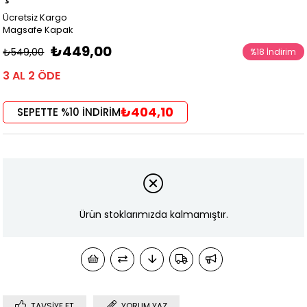
Ücretsiz Kargo
Magsafe Kapak
₺449,00
₺549,00
%
18
İndirim
3 AL 2 ÖDE
₺404,10
SEPETTE %10 İNDİRİM
Ürün stoklarımızda kalmamıştır.
TAVSIYE ET
YORUM YAZ