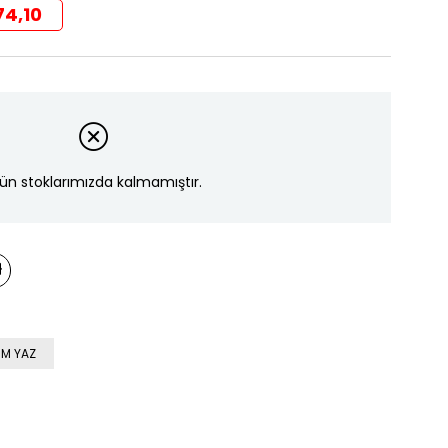
4,10
ün stoklarımızda kalmamıştır.
M YAZ