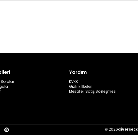
ileri
Yardım
 Sorular
KVKK
rgula
Gizlilik İlkeleri
m
Mesafeli Satış Sözleşmesi
© 2026
diversec