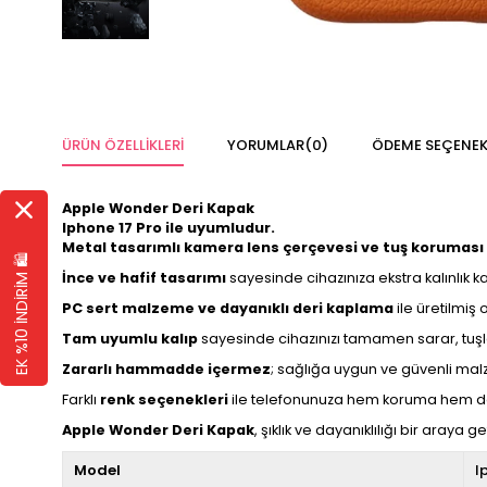
ÜRÜN ÖZELLIKLERI
YORUMLAR
(0)
ÖDEME SEÇENEK
Apple Wonder Deri Kapak
Iphone 17 Pro ile uyumludur.
Metal tasarımlı kamera lens çerçevesi ve tuş koruması
EK %10 İNDİRİM 🛍️
İnce ve hafif tasarımı
sayesinde cihazınıza ekstra kalınlık 
PC sert malzeme ve dayanıklı deri kaplama
ile üretilmiş
Tam uyumlu kalıp
sayesinde cihazınızı tamamen sarar, tuşlar
Zararlı hammadde içermez
; sağlığa uygun ve güvenli mal
Farklı
renk seçenekleri
ile telefonunuza hem koruma hem de 
Apple Wonder Deri Kapak
, şıklık ve dayanıklılığı bir aray
Model
I