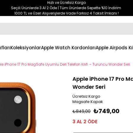
Hızlı ve Ücretsiz Kargo
Seçili Ürünlerde 3 Al 2 Öde | Tüm Ürünlerde Sepette %10 İndirim
1000 TL ve Üzeri Alışverişlerde Vade Farksız 4 Taksit İmkanı !
ıfları
Koleksiyonlar
Apple Watch Kordonları
Apple Airpods Kıl
le iPhone 17 Pro MagSafe Uyumlu Deri Telefon Kılıfı – Turuncu Wonder Seri
Apple iPhone 17 Pro Ma
Wonder Seri
Ücretsiz Kargo
Magsafe Kapak
₺749,00
₺849,00
3 AL 2 ÖDE