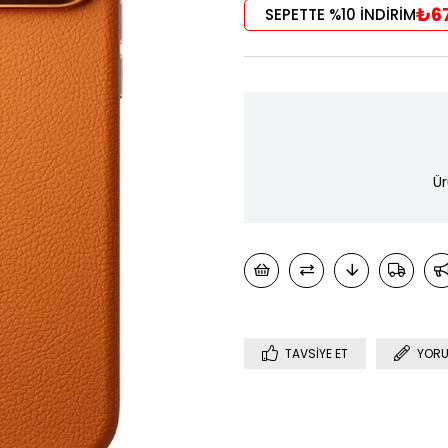
₺67
SEPETTE %10 İNDİRİM
Ür
TAVSIYE ET
YORU