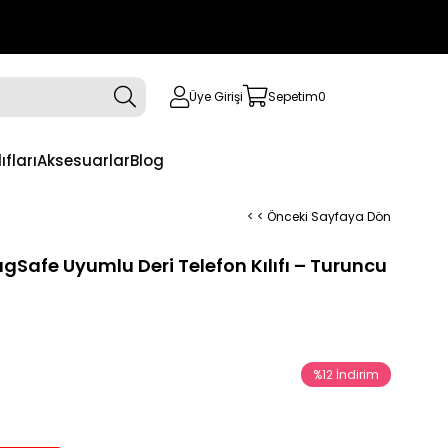
Üye Girişi
Sepetim
0
ıfları
Aksesuarlar
Blog
< < Önceki Sayfaya Dön
gSafe Uyumlu Deri Telefon Kılıfı – Turuncu
%
12
İndirim