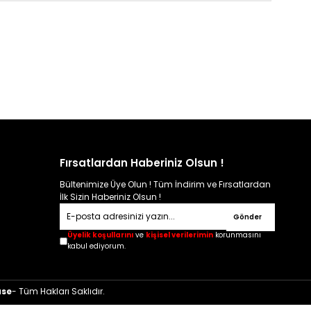
Fırsatlardan Haberiniz Olsun !
Bültenimize Üye Olun ! Tüm İndirim ve Fırsatlardan
İlk Sizin Haberiniz Olsun !
Gönder
Üyelik koşullarını
ve
kişisel verilerimin
korunmasını
kabul ediyorum.
ase
- Tüm Hakları Saklıdır.