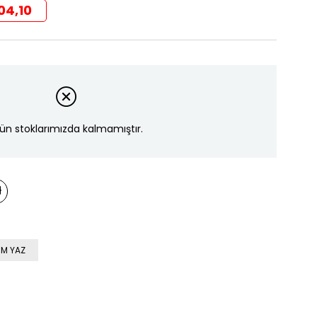
04,10
ün stoklarımızda kalmamıştır.
M YAZ