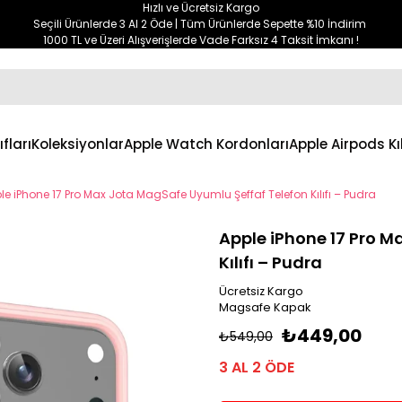
Hızlı ve Ücretsiz Kargo
Seçili Ürünlerde 3 Al 2 Öde | Tüm Ürünlerde Sepette %10 İndirim
1000 TL ve Üzeri Alışverişlerde Vade Farksız 4 Taksit İmkanı !
ıfları
Koleksiyonlar
Apple Watch Kordonları
Apple Airpods Kıl
le iPhone 17 Pro Max Jota MagSafe Uyumlu Şeffaf Telefon Kılıfı – Pudra
Apple iPhone 17 Pro M
Kılıfı – Pudra
Ücretsiz Kargo
Magsafe Kapak
₺449,00
₺549,00
3 AL 2 ÖDE