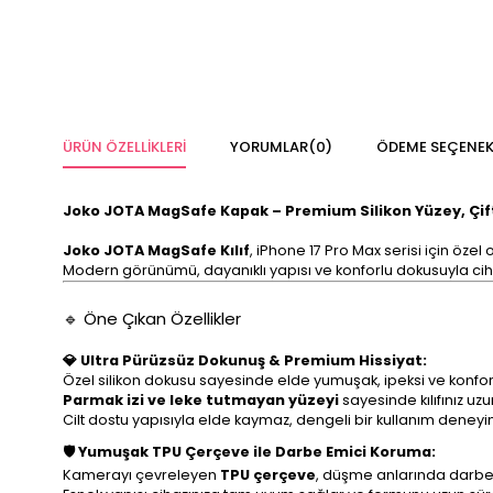
ÜRÜN ÖZELLIKLERI
YORUMLAR
(0)
ÖDEME SEÇENEK
Joko JOTA MagSafe Kapak – Premium Silikon Yüzey, Çif
Joko JOTA MagSafe Kılıf
, iPhone 17 Pro Max serisi için özel 
Modern görünümü, dayanıklı yapısı ve konforlu dokusuyla cih
🔹 Öne Çıkan Özellikler
💎 Ultra Pürüzsüz Dokunuş & Premium Hissiyat:
Özel silikon dokusu sayesinde elde yumuşak, ipeksi ve konforl
Parmak izi ve leke tutmayan yüzeyi
sayesinde kılıfınız uz
Cilt dostu yapısıyla elde kaymaz, dengeli bir kullanım deneyi
🛡️ Yumuşak TPU Çerçeve ile Darbe Emici Koruma:
Kamerayı çevreleyen
TPU çerçeve
, düşme anlarında darbey