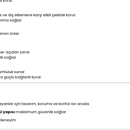
e korur.
 ve dış etkenlere karşı etkili şekilde korur.
unma sağlar.
kimini önler.
her açıdan sarar.
ik sağlar.
mluluk sunar.
a güçlü bağlantı kurar.
yanlar için tasarım, koruma ve konfor bir arada.
U yapısı
maksimum güvenlik sağlar.
 deneyim.