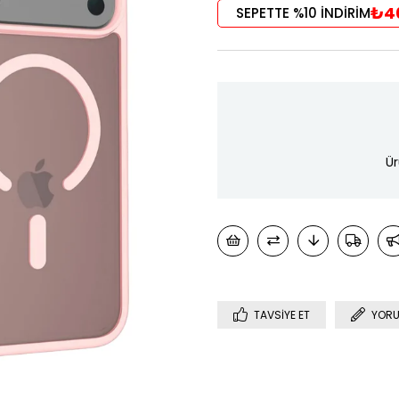
₺4
SEPETTE %10 İNDİRİM
Ür
TAVSIYE ET
YORU