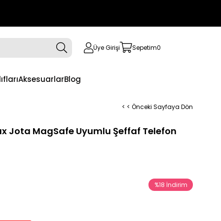
Üye Girişi
Sepetim
0
ıfları
Aksesuarlar
Blog
< < Önceki Sayfaya Dön
ax Jota MagSafe Uyumlu Şeffaf Telefon
%
18
İndirim