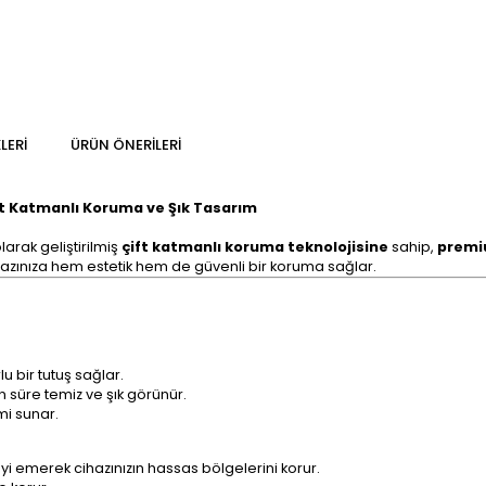
LERI
ÜRÜN ÖNERILERI
t Katmanlı Koruma ve Şık Tasarım
olarak geliştirilmiş
çift katmanlı koruma teknolojisine
sahip,
premiu
azınıza hem estetik hem de güvenli bir koruma sağlar.
u bir tutuş sağlar.
un süre temiz ve şık görünür.
mi sunar.
i emerek cihazınızın hassas bölgelerini korur.