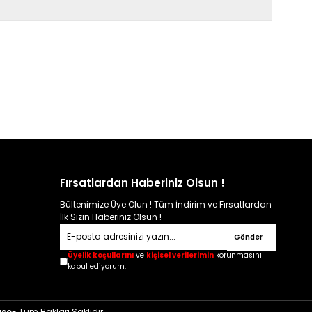
Fırsatlardan Haberiniz Olsun !
Bültenimize Üye Olun ! Tüm İndirim ve Fırsatlardan
İlk Sizin Haberiniz Olsun !
Gönder
Üyelik koşullarını
ve
kişisel verilerimin
korunmasını
kabul ediyorum.
ase
- Tüm Hakları Saklıdır.