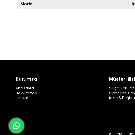
Model
I
Kurumsal
Müşteri İlişk
Anasayfa
Sıkça Sorulan
Hakkımızda
Siparişimi So
İletişim
İade & Değişi