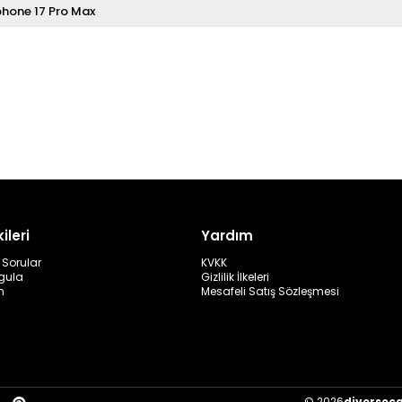
phone 17 Pro Max
ileri
Yardım
 Sorular
KVKK
rgula
Gizlilik İlkeleri
m
Mesafeli Satış Sözleşmesi
© 2026
diversec