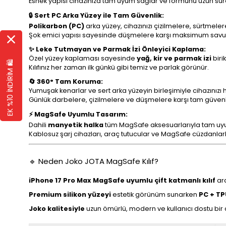
Esnek yapısı cihazınıza tam uyum sağlar ve formunu uzun sür
🔒 Sert PC Arka Yüzey ile Tam Güvenlik:
Polikarbon (PC)
arka yüzey, cihazınızı çizilmelere, sürtmelere
Şok emici yapısı sayesinde düşmelere karşı maksimum sav
✨ Leke Tutmayan ve Parmak İzi Önleyici Kaplama:
Özel yüzey kaplaması sayesinde
yağ, kir ve parmak izi
biri
EK %10 İNDİRİM 🛍️
Kılıfınız her zaman ilk günkü gibi temiz ve parlak görünür.
🔄 360° Tam Koruma:
Yumuşak kenarlar ve sert arka yüzeyin birleşimiyle cihazınızı 
Günlük darbelere, çizilmelere ve düşmelere karşı tam güvenl
⚡ MagSafe Uyumlu Tasarım:
Dahili
manyetik halka
tüm MagSafe aksesuarlarıyla tam uyu
Kablosuz şarj cihazları, araç tutucular ve MagSafe cüzdanlarl
🔹 Neden Joko JOTA MagSafe Kılıf?
iPhone 17 Pro Max MagSafe uyumlu çift katmanlı kılıf
ara
Premium silikon yüzeyi
estetik görünüm sunarken
PC + TP
Joko kalitesiyle
uzun ömürlü, modern ve kullanıcı dostu bir