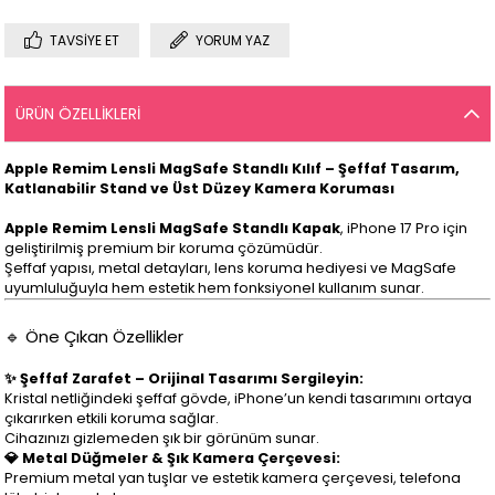
TAVSIYE ET
YORUM YAZ
ÜRÜN ÖZELLIKLERI
Apple Remim Lensli MagSafe Standlı Kılıf – Şeffaf Tasarım,
Katlanabilir Stand ve Üst Düzey Kamera Koruması
Apple Remim Lensli MagSafe Standlı Kapak
, iPhone 17 Pro için
geliştirilmiş premium bir koruma çözümüdür.
Şeffaf yapısı, metal detayları, lens koruma hediyesi ve MagSafe
uyumluluğuyla hem estetik hem fonksiyonel kullanım sunar.
🔹 Öne Çıkan Özellikler
✨ Şeffaf Zarafet – Orijinal Tasarımı Sergileyin:
Kristal netliğindeki şeffaf gövde, iPhone’un kendi tasarımını ortaya
çıkarırken etkili koruma sağlar.
Cihazınızı gizlemeden şık bir görünüm sunar.
💎 Metal Düğmeler & Şık Kamera Çerçevesi:
Premium metal yan tuşlar ve estetik kamera çerçevesi, telefona