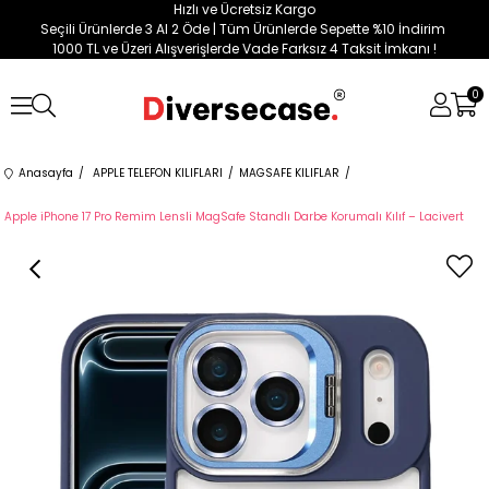
Hızlı ve Ücretsiz Kargo
Seçili Ürünlerde 3 Al 2 Öde | Tüm Ürünlerde Sepette %10 İndirim
1000 TL ve Üzeri Alışverişlerde Vade Farksız 4 Taksit İmkanı !
0
Anasayfa
APPLE TELEFON KILIFLARI
MAGSAFE KILIFLAR
Apple iPhone 17 Pro Remim Lensli MagSafe Standlı Darbe Korumalı Kılıf – Lacivert