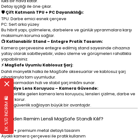
lüks bir hava katar.
Detay işçiliği ile öne çıkar.
🛡️ Çift Katmanlı TPU + PC Dayanıklılığı:
TPU: Darbe emici esnek çerçeve
PC: Sert arka yüzey
Bu hibrit yapı, çizilmelere, darbelere ve günlük yıpranmalara karşı
maksimum koruma sağlar.
📺 Katlanabilir Stand – Entegre Pratik Tasarım:
Kamera çerçevesine entegre edilmiş stand sayesinde cihazınızı
yatay olarak sabitleyebilir, video izleme ve görüşmeleri rahatlıkla
yapabilirsiniz.
⚡ MagSafe Uyumlu Kablosuz Şarj:
Dahili manyetik halka ile MagSafe aksesuarlar ve kablosuz şarj
cihazlarıyla tam uyumludur.
Kılıfı çıkarmadan hızlı ve stabil şarj imkânı sunar.
📸 Hediye Lens Koruyucu – Kamera Güvende:
Kılıfla birlikte gelen kamera lens koruyucu, lensleri çizilme, darbe ve
EK %10 İNDİRİM 🛍️
kirden korur.
Ekstra güvenlik sağlayan büyük bir avantajdır.
🔹 Neden Remim Lensli MagSafe Standlı Kılıf?
Şeffaf + premium metal detaylı tasarım
Ayaklı kamera çerçevesi ile pratik kullanım