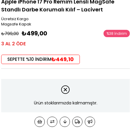
Apple iPhone 17 Pro Remim Lensli MagSafe
Standlı Darbe Korumalı Kılıf – Lacivert
Ücretsiz Kargo
Magsafe Kapak
₺499,00
₺799,00
%
38
İndirim
3 AL 2 ÖDE
₺449,10
SEPETTE %10 İNDİRİM
Ürün stoklarımızda kalmamıştır.