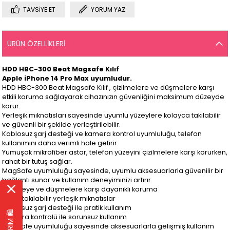
TAVSIYE ET
YORUM YAZ
ÜRÜN ÖZELLIKLERI
HDD HBC-300 Beat Magsafe Kılıf
Apple iPhone 14 Pro Max
uyumludur.
HDD HBC-300 Beat Magsafe Kılıf , çizilmelere ve düşmelere karşı
etkili koruma sağlayarak cihazınızın güvenliğini maksimum düzeyde
korur.
Yerleşik mıknatısları sayesinde uyumlu yüzeylere kolayca takılabilir
ve güvenli bir şekilde yerleştirilebilir.
Kablosuz şarj desteği ve kamera kontrol uyumluluğu, telefon
kullanımını daha verimli hale getirir.
Yumuşak mikrofiber astar, telefon yüzeyini çizilmelere karşı korurken,
rahat bir tutuş sağlar.
MagSafe uyumluluğu sayesinde, uyumlu aksesuarlarla güvenilir bir
bağlantı sunar ve kullanım deneyiminizi artırır.
Çizilmeye ve düşmelere karşı dayanıklı koruma
Kolay takılabilir yerleşik mıknatıslar
Kablosuz şarj desteği ile pratik kullanım
Kamera kontrolü ile sorunsuz kullanım
MagSafe uyumluluğu sayesinde aksesuarlarla gelişmiş kullanım