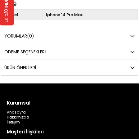
EK %10 İNDİRİM 🛍️
kolaylığı.
Model
Iphone 14 Pro Max
YORUMLAR
(0)
ÖDEME SEÇENEKLERI
ÜRÜN ÖNERILERI
Kurumsal
Anasayfa
Hakkımızda
İletişim
Müşteri İlişkileri