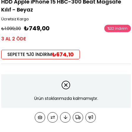
HDD Apple iPhone 15 HBC-300 Beat Magsafe
Kılıf - Beyaz
Ücretsiz Kargo
₺749,00
₺1.099,00
%
32
İndirim
3 AL 2 ÖDE
₺674,10
SEPETTE %10 İNDİRİM
Ürün stoklarımızda kalmamıştır.