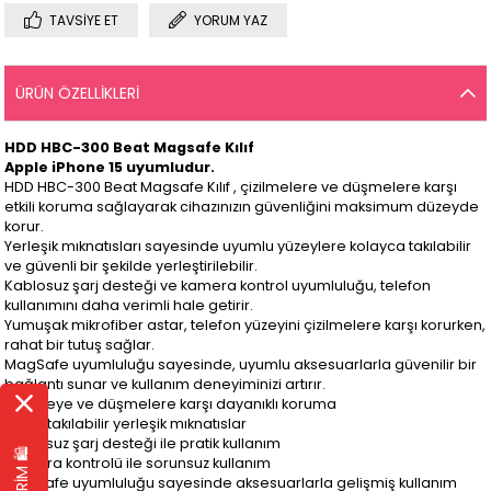
TAVSIYE ET
YORUM YAZ
ÜRÜN ÖZELLIKLERI
HDD HBC-300 Beat Magsafe Kılıf
Apple iPhone 15
uyumludur.
HDD HBC-300 Beat Magsafe Kılıf , çizilmelere ve düşmelere karşı
etkili koruma sağlayarak cihazınızın güvenliğini maksimum düzeyde
korur.
Yerleşik mıknatısları sayesinde uyumlu yüzeylere kolayca takılabilir
ve güvenli bir şekilde yerleştirilebilir.
Kablosuz şarj desteği ve kamera kontrol uyumluluğu, telefon
kullanımını daha verimli hale getirir.
Yumuşak mikrofiber astar, telefon yüzeyini çizilmelere karşı korurken,
rahat bir tutuş sağlar.
MagSafe uyumluluğu sayesinde, uyumlu aksesuarlarla güvenilir bir
bağlantı sunar ve kullanım deneyiminizi artırır.
Çizilmeye ve düşmelere karşı dayanıklı koruma
Kolay takılabilir yerleşik mıknatıslar
Kablosuz şarj desteği ile pratik kullanım
Kamera kontrolü ile sorunsuz kullanım
MagSafe uyumluluğu sayesinde aksesuarlarla gelişmiş kullanım