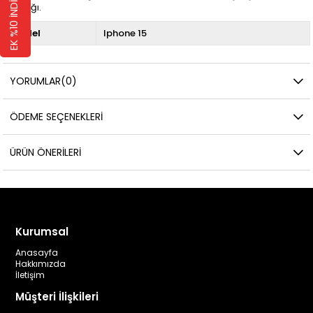
EK %10 İNDİRİM 🛍️
kolaylığı.
Model
Iphone 15
YORUMLAR
(0)
ÖDEME SEÇENEKLERI
ÜRÜN ÖNERILERI
Kurumsal
Anasayfa
Hakkımızda
İletişim
Müşteri İlişkileri