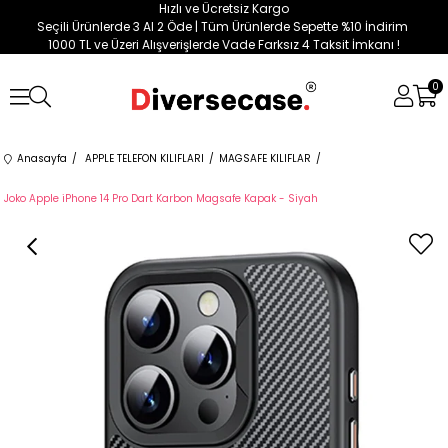
Hızlı ve Ücretsiz Kargo
Seçili Ürünlerde 3 Al 2 Öde | Tüm Ürünlerde Sepette %10 İndirim
1000 TL ve Üzeri Alışverişlerde Vade Farksız 4 Taksit İmkanı !
0
Anasayfa
APPLE TELEFON KILIFLARI
MAGSAFE KILIFLAR
Joko Apple iPhone 14 Pro Dart Karbon Magsafe Kapak - Siyah