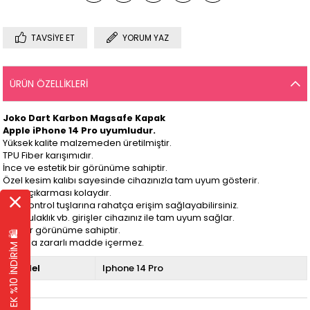
TAVSIYE ET
YORUM YAZ
ÜRÜN ÖZELLIKLERI
Joko Dart Karbon Magsafe Kapak
Apple iPhone 14 Pro
uyumludur.
Yüksek kalite malzemeden üretilmiştir.
TPU Fiber karışımıdır.
İnce ve estetik bir görünüme sahiptir.
Özel kesim kalıbı sayesinde cihazınızla tam uyum gösterir.
Takıp çıkarması kolaydır.
Tüm kontrol tuşlarına rahatça erişim sağlayabilirsiniz.
Şarj, kulaklık vb. girişler cihazınız ile tam uyum sağlar.
Mat bir görünüme sahiptir.
EK %10 İNDİRİM 🛍️
Sağlığa zararlı madde içermez.
Model
Iphone 14 Pro