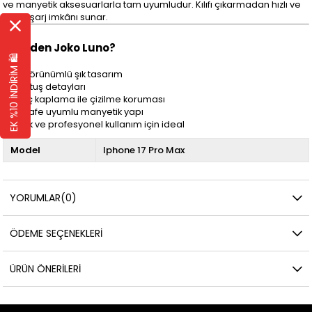
ve manyetik aksesuarlarla tam uyumludur. Kılıfı çıkarmadan hızlı ve
pratik şarj imkânı sunar.
✔
Neden Joko Luno?
EK %10 İNDİRİM 🛍️
Deri görünümlü şık tasarım
Metal tuş detayları
Süet iç kaplama ile çizilme koruması
MagSafe uyumlu manyetik yapı
Günlük ve profesyonel kullanım için ideal
Model
Iphone 17 Pro Max
YORUMLAR
(0)
ÖDEME SEÇENEKLERI
ÜRÜN ÖNERILERI