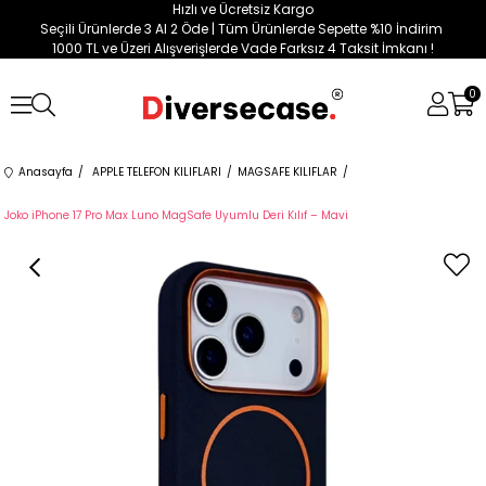
Hızlı ve Ücretsiz Kargo
Seçili Ürünlerde 3 Al 2 Öde | Tüm Ürünlerde Sepette %10 İndirim
1000 TL ve Üzeri Alışverişlerde Vade Farksız 4 Taksit İmkanı !
0
Anasayfa
APPLE TELEFON KILIFLARI
MAGSAFE KILIFLAR
Joko iPhone 17 Pro Max Luno MagSafe Uyumlu Deri Kılıf – Mavi