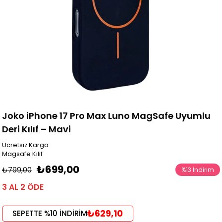
Joko iPhone 17 Pro Max Luno MagSafe Uyumlu
Deri Kılıf – Mavi
Ücretsiz Kargo
Magsafe Kılıf
₺699,00
₺799,00
%
13
İndirim
3 AL 2 ÖDE
₺629,10
SEPETTE %10 İNDİRİM