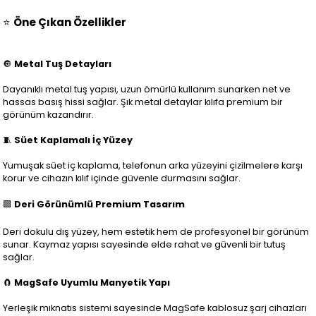
⭐
Öne Çıkan Özellikler
🔘
Metal Tuş Detayları
Dayanıklı metal tuş yapısı, uzun ömürlü kullanım sunarken net ve
hassas basış hissi sağlar. Şık metal detaylar kılıfa premium bir
görünüm kazandırır.
🧵
Süet Kaplamalı İç Yüzey
Yumuşak süet iç kaplama, telefonun arka yüzeyini çizilmelere karşı
korur ve cihazın kılıf içinde güvenle durmasını sağlar.
🟩
Deri Görünümlü Premium Tasarım
Deri dokulu dış yüzey, hem estetik hem de profesyonel bir görünüm
sunar. Kaymaz yapısı sayesinde elde rahat ve güvenli bir tutuş
sağlar.
🧲
MagSafe Uyumlu Manyetik Yapı
Yerleşik mıknatıs sistemi sayesinde MagSafe kablosuz şarj cihazları