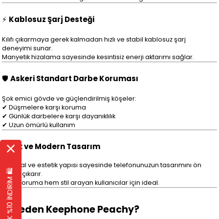
⚡
Kablosuz Şarj Desteği
Kılıfı çıkarmaya gerek kalmadan hızlı ve stabil kablosuz şarj
deneyimi sunar.
Manyetik hizalama sayesinde kesintisiz enerji aktarımı sağlar.
🛡
Askeri Standart Darbe Koruması
Şok emici gövde ve güçlendirilmiş köşeler:
✔ Düşmelere karşı koruma
✔ Günlük darbelere karşı dayanıklılık
✔ Uzun ömürlü kullanım
🎯
Şık ve Modern Tasarım
Minimal ve estetik yapısı sayesinde telefonunuzun tasarımını ön
EK %10 İNDİRİM 🛍️
plana çıkarır.
Hem koruma hem stil arayan kullanıcılar için ideal.
✔
Neden Keephone Peachy?