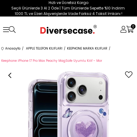
Hızlı ve Ücretsiz Kargo
Seçili Ürünlerde 3 Al 2 Öde | Tüm Ürünlerde Sepette %10 İndirim
1000 TL ve Üzeri Alışverişlerde Vade Farksız 4 Taksit İmkanı !
0
Anasayfa
APPLE TELEFON KILIFLARI
KEEPHONE MARKA KILIFLAR
Keephone iPhone 17 Pro Max Peachy MagSafe Uyumlu Kılıf – Mor