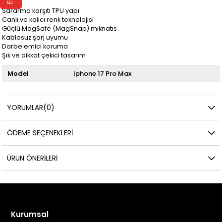
Sararma karşıtı TPU yapı
Canlı ve kalıcı renk teknolojisi
Güçlü MagSafe (MagSnap) mıknatıs
Kablosuz şarj uyumu
Darbe emici koruma
Şık ve dikkat çekici tasarım
Model
Iphone 17 Pro Max
YORUMLAR
(0)
ÖDEME SEÇENEKLERI
ÜRÜN ÖNERILERI
Kurumsal