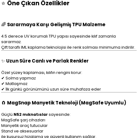
⭐
Öne Çıkan Özellikler
🌈
Sararmaya Karşı Gelişmiş TPU Malzeme
4.5 derece UV korumalı TPU yapısı sayesinde kılıf zamanla
sararmaz.
Çift taraflı IML kaplama teknolojisi ile renk solması minimuma indirilir.
✨
Uzun Süre Canlı ve Parlak Renkler
Özel yüzey kaplaması, kılıfın rengini korur:
✔ Solma yapmaz
✔ Matlaşmaz
✔ İlk günkü görünümünü uzun süre muhafaza eder
🧲
MagSnap Manyetik Teknoloji (MagSafe Uyumlu)
Güçlü
N52 mıknatıslar
sayesinde:
MagSafe şarj cihazları
Manyetik araç tutucular
Stand ve aksesuarlar
ile kusursuz hizalama ve güvenli kullanım sağlar.