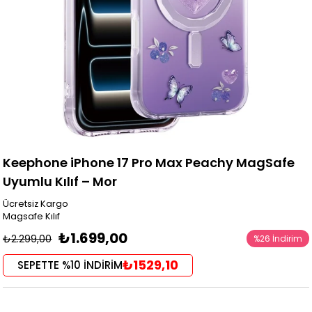
Keephone iPhone 17 Pro Max Peachy MagSafe
Uyumlu Kılıf – Mor
Ücretsiz Kargo
Magsafe Kılıf
₺1.699,00
₺2.299,00
%
26
İndirim
₺1529,10
SEPETTE %10 İNDİRİM