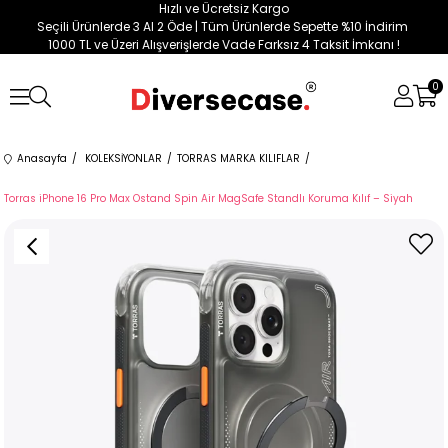
Hızlı ve Ücretsiz Kargo
Seçili Ürünlerde 3 Al 2 Öde | Tüm Ürünlerde Sepette %10 İndirim
1000 TL ve Üzeri Alışverişlerde Vade Farksız 4 Taksit İmkanı !
0
Anasayfa
KOLEKSİYONLAR
TORRAS MARKA KILIFLAR
Torras iPhone 16 Pro Max Ostand Spin Air MagSafe Standlı Koruma Kılıf – Siyah