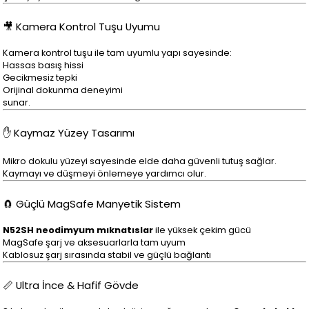
🎥 Kamera Kontrol Tuşu Uyumu
Kamera kontrol tuşu ile tam uyumlu yapı sayesinde:
Hassas basış hissi
Gecikmesiz tepki
Orijinal dokunma deneyimi
sunar.
✋ Kaymaz Yüzey Tasarımı
Mikro dokulu yüzeyi sayesinde elde daha güvenli tutuş sağlar.
Kaymayı ve düşmeyi önlemeye yardımcı olur.
🧲 Güçlü MagSafe Manyetik Sistem
N52SH neodimyum mıknatıslar
ile yüksek çekim gücü
MagSafe şarj ve aksesuarlarla tam uyum
Kablosuz şarj sırasında stabil ve güçlü bağlantı
📏 Ultra İnce & Hafif Gövde