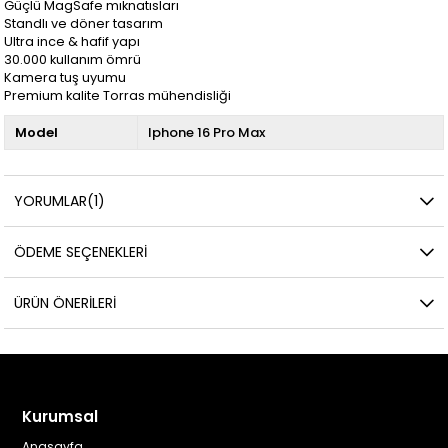
Güçlü MagSafe mıknatısları
Standlı ve döner tasarım
Ultra ince & hafif yapı
30.000 kullanım ömrü
Kamera tuş uyumu
Premium kalite Torras mühendisliği
Model
Iphone 16 Pro Max
YORUMLAR
(1)
ÖDEME SEÇENEKLERI
ÜRÜN ÖNERILERI
Kurumsal
Anasayfa