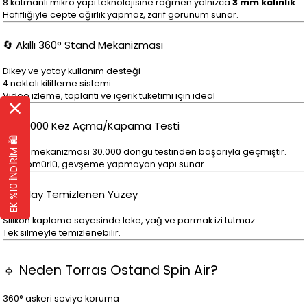
8 katmanlı mikro yapı teknolojisine rağmen yalnızca
3 mm kalınlık
Hafifliğiyle cepte ağırlık yapmaz, zarif görünüm sunar.
🔄 Akıllı 360° Stand Mekanizması
Dikey ve yatay kullanım desteği
4 noktalı kilitleme sistemi
Video izleme, toplantı ve içerik tüketimi için ideal
🔁 30.000 Kez Açma/Kapama Testi
EK %10 İNDİRİM 🛍️
Stand mekanizması 30.000 döngü testinden başarıyla geçmiştir.
Uzun ömürlü, gevşeme yapmayan yapı sunar.
🧼 Kolay Temizlenen Yüzey
Silikon kaplama sayesinde leke, yağ ve parmak izi tutmaz.
Tek silmeyle temizlenebilir.
🔹 Neden Torras Ostand Spin Air?
360° askeri seviye koruma