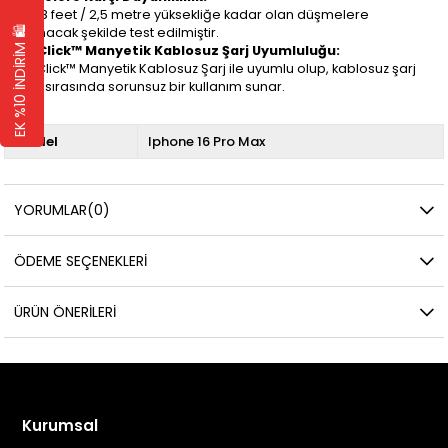
Ürün, 8 feet / 2,5 metre yüksekliğe kadar olan düşmelere
EK %10 İNDİRİM 🛍️
dayanacak şekilde test edilmiştir.
MagClick™ Manyetik Kablosuz Şarj Uyumluluğu:
MagClick™ Manyetik Kablosuz Şarj ile uyumlu olup, kablosuz şarj
işlemi sırasında sorunsuz bir kullanım sunar.
Model
Iphone 16 Pro Max
YORUMLAR
(0)
ÖDEME SEÇENEKLERI
ÜRÜN ÖNERILERI
Kurumsal