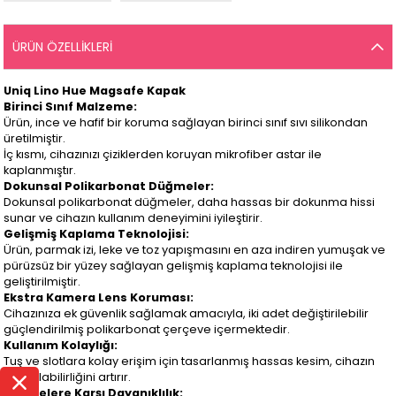
ÜRÜN ÖZELLIKLERI
Uniq Lino Hue Magsafe Kapak
Birinci Sınıf Malzeme:
Ürün, ince ve hafif bir koruma sağlayan birinci sınıf sıvı silikondan
üretilmiştir.
İç kısmı, cihazınızı çiziklerden koruyan mikrofiber astar ile
kaplanmıştır.
Dokunsal Polikarbonat Düğmeler:
Dokunsal polikarbonat düğmeler, daha hassas bir dokunma hissi
sunar ve cihazın kullanım deneyimini iyileştirir.
Gelişmiş Kaplama Teknolojisi:
Ürün, parmak izi, leke ve toz yapışmasını en aza indiren yumuşak ve
pürüzsüz bir yüzey sağlayan gelişmiş kaplama teknolojisi ile
geliştirilmiştir.
Ekstra Kamera Lens Koruması:
Cihazınıza ek güvenlik sağlamak amacıyla, iki adet değiştirilebilir
güçlendirilmiş polikarbonat çerçeve içermektedir.
Kullanım Kolaylığı:
Tuş ve slotlara kolay erişim için tasarlanmış hassas kesim, cihazın
kullanılabilirliğini artırır.
Düşmelere Karşı Dayanıklılık: