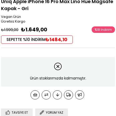
Uniq Apple iPhone 16 Pro Max Lino Hue Magsafe
Kapak - Gri
Vegan Ürün
Ücretsiz Kargo
₺1.649,00
₺1.999,00
%
18
İndirim
₺1484,10
SEPETTE %10 İNDİRİM
Ürün stoklarımızda kalmamıştır.
TAVSIYE ET
YORUM YAZ