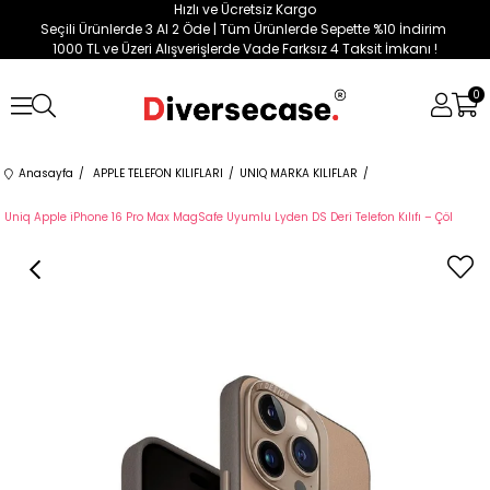
Hızlı ve Ücretsiz Kargo
Seçili Ürünlerde 3 Al 2 Öde | Tüm Ürünlerde Sepette %10 İndirim
1000 TL ve Üzeri Alışverişlerde Vade Farksız 4 Taksit İmkanı !
0
Anasayfa
APPLE TELEFON KILIFLARI
UNIQ MARKA KILIFLAR
Uniq Apple iPhone 16 Pro Max MagSafe Uyumlu Lyden DS Deri Telefon Kılıfı – Çöl