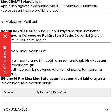
MagClick™ Teknolojisi:
Apple’ın MagSafe aksesuarlarıyla %100 uyumludur. Manyetik
kablosuz şarjı hızlı ve pratik hale getirir.
🔹 Malzeme Kalitesi
Vegan Kaktüs Derisi
: Sürdürülebilir kaynaklardan üretilmiştir.
Alüminyum Çerçeve ve Poliüretan Gövde:
Dayanıklılığı artırır,
uzun ömürlü kullanım sağlar.
EK %10 İNDİRİM 🛍️
🔹 Neden Uniq Lyden DS?
Bu kılıf, yalnızca koruma için değil; aynı zamanda
şık bir aksesuar
olarak tasarlanmıştır.
Günlük stilinize zarif bir dokunuş katarken, cihazınızı tam koruma
altına alır.
iPhone 16 Pro Max MagSafe uyumlu vegan deri kılıf
arayanlar
için en ideal tercihlerden biridir.
Model
Iphone 16 Pro Max
YORUMLAR
(0)