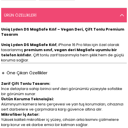
ÜRÜN ÖZELLIKLERI
Uniq Lyden DS MagSafe Kılıf – Vegan Deri, Çift Tonlu Premium
Tasarım
Uniq Lyden DS MagSafe Kılıf
, iPhone 16 Pro Max için özel olarak
tasarlanmış
premium sınıf, vegan deri MagSafe uyumlu bir
telefon kılıfıdır.
Çift tonlu zarif tasarımıyla hem şıklık hem de güçlü
koruma sağlar.
🔹 Öne Çıkan Özellikler
Zarif Çift Tonlu Tasarım:
İnce detaylara sahip birinci sınıf deri görünümlü yüzeyiyle sofistike
bir görünüm sunar.
Üstün Koruma Teknolojisi:
Alüminyum kamera lens çerçevesi ve yan tuş korumaları, cihazınızı
sert darbelere ve çarpmalara karşı güvence altına alır.
Mikrofiber İç Astar:
Yüksek kaliteli mikrofiber iç yüzey, cihazın arka kısmını çizilmelere
karşı korur ve ek darbe emici bir katman sağlar.