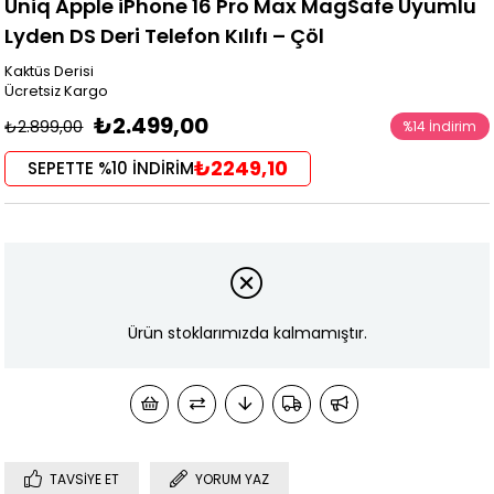
Uniq Apple iPhone 16 Pro Max MagSafe Uyumlu
Lyden DS Deri Telefon Kılıfı – Çöl
Kaktüs Derisi
Ücretsiz Kargo
₺2.499,00
₺2.899,00
%
14
İndirim
₺2249,10
SEPETTE %10 İNDİRİM
Ürün stoklarımızda kalmamıştır.
TAVSIYE ET
YORUM YAZ