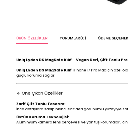
ÜRÜN ÖZELLIKLERI
YORUMLAR
(0)
ÖDEME SEÇENEK
Uniq Lyden DS MagSafe Kılıf – Vegan Deri, Çift Tonlu 
Uniq Lyden DS MagSafe Kılıf
, iPhone 17 Pro Max için özel o
güçlü koruma sağlar.
🔹 Öne Çıkan Özellikler
Zarif Çift Tonlu Tasarım:
İnce detaylara sahip birinci sınıf deri görünümlü yüzeyiyle so
Üstün Koruma Teknolojisi:
Alüminyum kamera lens çerçevesi ve yan tuş korumaları, cihaz