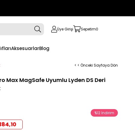
Üye Girişi
Sepetim
0
ıfları
Aksesuarlar
Blog
t
< < Önceki Sayfaya Dön
 Pro Max MagSafe Uyumlu Lyden DS Deri
t
%
12
İndirim
384,10