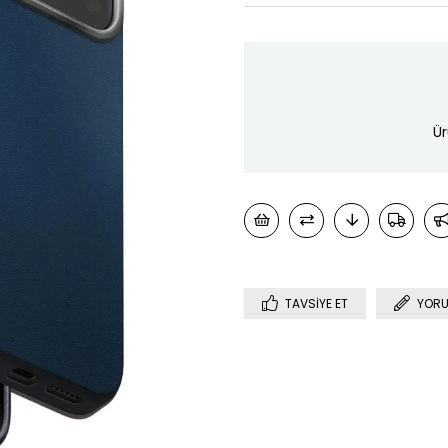
Ür
TAVSIYE ET
YORU