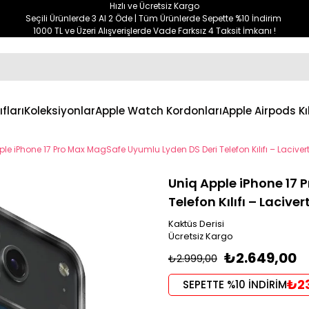
Hızlı ve Ücretsiz Kargo
Seçili Ürünlerde 3 Al 2 Öde | Tüm Ürünlerde Sepette %10 İndirim
1000 TL ve Üzeri Alışverişlerde Vade Farksız 4 Taksit İmkanı !
ıfları
Koleksiyonlar
Apple Watch Kordonları
Apple Airpods Kıl
le iPhone 17 Pro Max MagSafe Uyumlu Lyden DS Deri Telefon Kılıfı – Laciver
Uniq Apple iPhone 17
Telefon Kılıfı – Laciver
Kaktüs Derisi
Ücretsiz Kargo
₺2.649,00
₺2.999,00
₺2
SEPETTE %10 İNDİRİM