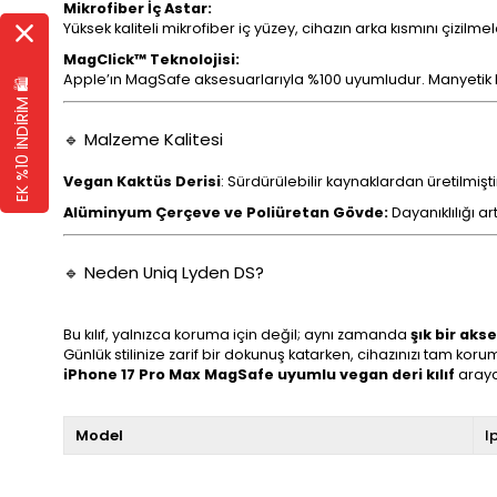
Mikrofiber İç Astar:
Yüksek kaliteli mikrofiber iç yüzey, cihazın arka kısmını çizil
MagClick™ Teknolojisi:
Apple’ın MagSafe aksesuarlarıyla %100 uyumludur. Manyetik kabl
EK %10 İNDİRİM 🛍️
🔹 Malzeme Kalitesi
Vegan Kaktüs Derisi
: Sürdürülebilir kaynaklardan üretilmişti
Alüminyum Çerçeve ve Poliüretan Gövde:
Dayanıklılığı ar
🔹 Neden Uniq Lyden DS?
Bu kılıf, yalnızca koruma için değil; aynı zamanda
şık bir aks
Günlük stilinize zarif bir dokunuş katarken, cihazınızı tam korum
iPhone 17 Pro Max MagSafe uyumlu vegan deri kılıf
arayan
Model
I