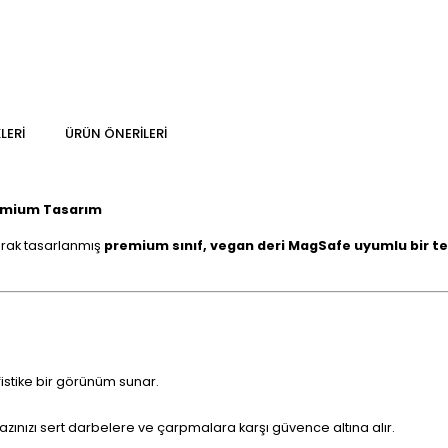
LERI
ÜRÜN ÖNERILERI
Premium Tasarım
larak tasarlanmış
premium sınıf, vegan deri MagSafe uyumlu bir tele
fistike bir görünüm sunar.
ınızı sert darbelere ve çarpmalara karşı güvence altına alır.