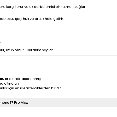
melere karşı korur ve ek darbe emici bir katman sağlar.
osuz şarjı hızlı ve pratik hale getirir.
r.
tırır, uzun ömürlü kullanım sağlar.
esuar
olarak tasarlanmıştır.
a altına alır.
lar için en ideal tercihlerden biridir.
phone 17 Pro Max