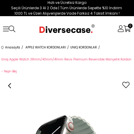
Hızlı ve Ücretsiz Kargo
Seçili Ürünlerde 3 Al 2 Öde | Tüm Ürünlerde Sepette %10 İndirim
1000 TL ve Üzeri Alışverişlerde Vade Farksız 4 Taksit İmkanı !
0
Anasayfa
APPLE WATCH KORDONLARI
UNIQ KORDONLAR
Uniq Apple Watch 38mm/40mm/41mm Revix Premium Reversible Manyetik Kordon
- Yeşil-Bej