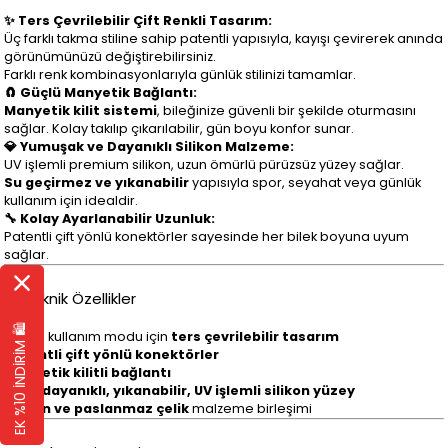
✨ Ters Çevrilebilir Çift Renkli Tasarım:
Üç farklı takma stiline sahip patentli yapısıyla, kayışı çevirerek anında
görünümünüzü değiştirebilirsiniz.
Farklı renk kombinasyonlarıyla günlük stilinizi tamamlar.
🧲 Güçlü Manyetik Bağlantı:
Manyetik kilit sistemi
, bileğinize güvenli bir şekilde oturmasını
sağlar. Kolay takılıp çıkarılabilir, gün boyu konfor sunar.
💎 Yumuşak ve Dayanıklı Silikon Malzeme:
UV işlemli premium silikon, uzun ömürlü pürüzsüz yüzey sağlar.
Su geçirmez ve yıkanabilir
yapısıyla spor, seyahat veya günlük
kullanım için idealdir.
🔧 Kolay Ayarlanabilir Uzunluk:
Patentli çift yönlü konektörler sayesinde her bilek boyuna uyum
sağlar.
🔹 Teknik Özellikler
EK %10 İNDİRİM 🛍️
3 farklı kullanım modu için
ters çevrilebilir tasarım
Patentli çift yönlü konektörler
Manyetik kilitli bağlantı
Suya dayanıklı, yıkanabilir, UV işlemli silikon yüzey
Silikon ve paslanmaz çelik
malzeme birleşimi