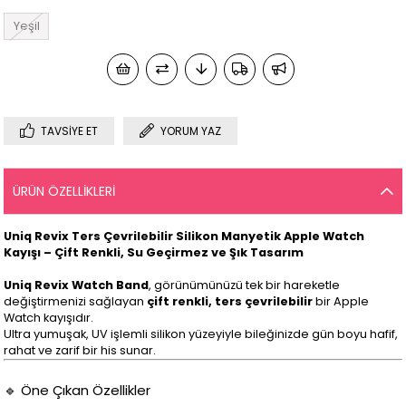
Yeşil
TAVSIYE ET
YORUM YAZ
ÜRÜN ÖZELLIKLERI
Uniq Revix Ters Çevrilebilir Silikon Manyetik Apple Watch
Kayışı – Çift Renkli, Su Geçirmez ve Şık Tasarım
Uniq Revix Watch Band
, görünümünüzü tek bir hareketle
değiştirmenizi sağlayan
çift renkli, ters çevrilebilir
bir Apple
Watch kayışıdır.
Ultra yumuşak, UV işlemli silikon yüzeyiyle bileğinizde gün boyu hafif,
rahat ve zarif bir his sunar.
🔹 Öne Çıkan Özellikler