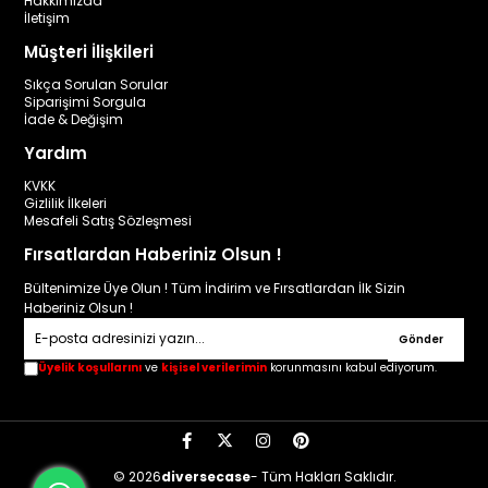
Hakkımızda
İletişim
Müşteri İlişkileri
Sıkça Sorulan Sorular
Siparişimi Sorgula
İade & Değişim
Yardım
KVKK
Gizlilik İlkeleri
Mesafeli Satış Sözleşmesi
Fırsatlardan Haberiniz Olsun !
Bültenimize Üye Olun ! Tüm İndirim ve Fırsatlardan İlk Sizin
Haberiniz Olsun !
Gönder
Üyelik koşullarını
ve
kişisel verilerimin
korunmasını kabul ediyorum.
© 2026
diversecase
- Tüm Hakları Saklıdır.