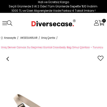
Hızlı ve Ücretsiz Kargo
Seçili Ürünlerde 3 Al 2 Öde | Tüm Ürünlerde Sepette %10 İndirim
1000 TL ve Üzeri Alışverişlerde Vade Farksız 4 Taksit İmkanı !
0
Anasayfa
AKSESUARLAR
Uniq Çanta
Uniq Denver Canvas Su Geçirmez Günlük Crossbody Bag Omuz Çantası – Turuncu