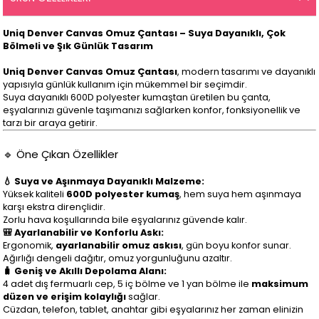
Uniq Denver Canvas Omuz Çantası – Suya Dayanıklı, Çok
Bölmeli ve Şık Günlük Tasarım
Uniq Denver Canvas Omuz Çantası
, modern tasarımı ve dayanıklı
yapısıyla günlük kullanım için mükemmel bir seçimdir.
Suya dayanıklı 600D polyester kumaştan üretilen bu çanta,
eşyalarınızı güvenle taşımanızı sağlarken konfor, fonksiyonellik ve
tarzı bir araya getirir.
🔹 Öne Çıkan Özellikler
💧 Suya ve Aşınmaya Dayanıklı Malzeme:
Yüksek kaliteli
600D polyester kumaş
, hem suya hem aşınmaya
karşı ekstra dirençlidir.
Zorlu hava koşullarında bile eşyalarınız güvende kalır.
🎒 Ayarlanabilir ve Konforlu Askı:
Ergonomik,
ayarlanabilir omuz askısı
, gün boyu konfor sunar.
Ağırlığı dengeli dağıtır, omuz yorgunluğunu azaltır.
🧳 Geniş ve Akıllı Depolama Alanı:
4 adet dış fermuarlı cep, 5 iç bölme ve 1 yan bölme ile
maksimum
düzen ve erişim kolaylığı
sağlar.
Cüzdan, telefon, tablet, anahtar gibi eşyalarınız her zaman elinizin