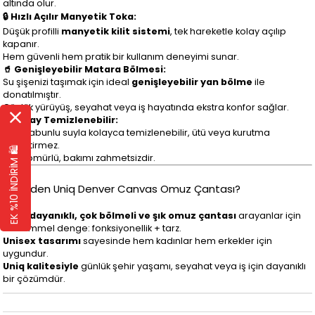
altında olur.
🔒 Hızlı Açılır Manyetik Toka:
Düşük profilli
manyetik kilit sistemi
, tek hareketle kolay açılıp
kapanır.
Hem güvenli hem pratik bir kullanım deneyimi sunar.
🥤 Genişleyebilir Matara Bölmesi:
Su şişenizi taşımak için ideal
genişleyebilir yan bölme
ile
donatılmıştır.
Günlük yürüyüş, seyahat veya iş hayatında ekstra konfor sağlar.
🧼 Kolay Temizlenebilir:
Elde sabunlu suyla kolayca temizlenebilir, ütü veya kurutma
gerektirmez.
EK %10 İNDİRİM 🛍️
Uzun ömürlü, bakımı zahmetsizdir.
🔹 Neden Uniq Denver Canvas Omuz Çantası?
Suya dayanıklı, çok bölmeli ve şık omuz çantası
arayanlar için
mükemmel denge: fonksiyonellik + tarz.
Unisex tasarımı
sayesinde hem kadınlar hem erkekler için
uygundur.
Uniq kalitesiyle
günlük şehir yaşamı, seyahat veya iş için dayanıklı
bir çözümdür.