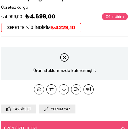
Ücretsiz Kargo
₺4.699,00
₺4.999,00
%
6
İndirim
₺4229,10
SEPETTE %10 İNDİRİM
Ürün stoklarımızda kalmamıştır.
TAVSIYE ET
YORUM YAZ
ÜRÜN ÖZELLIKLERI