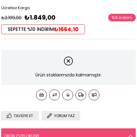
Ücretsiz Kargo
₺1.849,00
₺2.199,00
%
16
İndirim
₺1664,10
SEPETTE %10 İNDİRİM
Ürün stoklarımızda kalmamıştır.
TAVSIYE ET
YORUM YAZ
ÜRÜN ÖZELLIKLERI