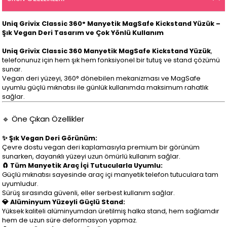
Uniq Grivix Classic 360° Manyetik MagSafe Kickstand Yüzük –
Şık Vegan Deri Tasarım ve Çok Yönlü Kullanım
Uniq Grivix Classic 360 Manyetik MagSafe Kickstand Yüzük
,
telefonunuz için hem şık hem fonksiyonel bir tutuş ve stand çözümü
sunar.
Vegan deri yüzeyi, 360° dönebilen mekanizması ve MagSafe
uyumlu güçlü mıknatısı ile günlük kullanımda maksimum rahatlık
sağlar.
🔹 Öne Çıkan Özellikler
✨ Şık Vegan Deri Görünüm:
Çevre dostu vegan deri kaplamasıyla premium bir görünüm
sunarken, dayanıklı yüzeyi uzun ömürlü kullanım sağlar.
🧲 Tüm Manyetik Araç İçi Tutucularla Uyumlu:
Güçlü mıknatısı sayesinde araç içi manyetik telefon tutuculara tam
uyumludur.
Sürüş sırasında güvenli, eller serbest kullanım sağlar.
💎 Alüminyum Yüzeyli Güçlü Stand:
Yüksek kaliteli alüminyumdan üretilmiş halka stand, hem sağlamdır
hem de uzun süre deformasyon yapmaz.