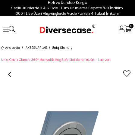
Hızlı ve Ücretsiz Kargo
Seçili Ürünlerde 3 Al 2 Öde | Tüm Ürünlerde Sepette %10 İndirim
1000 TL ve Üzeri Alışverişlerde Vade Farksız 4 Taksit İmkanı !
0
Anasayfa
AKSESUARLAR
Uniq Stand
Uniq Grivix Classic 360° Manyetik MagSafe Kickstand Yüzük – Lacivert