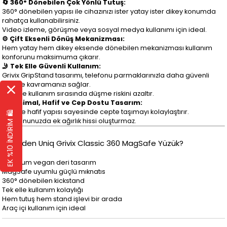
🔄 360° Dönebilen Çok Yönlü Tutuş:
360° dönebilen yapısı ile cihazınızı ister yatay ister dikey konumda
rahatça kullanabilirsiniz.
Video izleme, görüşme veya sosyal medya kullanımı için ideal.
⚙️ Çift Eksenli Dönüş Mekanizması:
Hem yatay hem dikey eksende dönebilen mekanizması kullanım
konforunu maksimuma çıkarır.
🤳 Tek Elle Güvenli Kullanım:
Grivix GripStand tasarımı, telefonu parmaklarınızla daha güvenli
şekilde kavramanızı sağlar.
Tek elle kullanım sırasında düşme riskini azaltır.
🎒 Minimal, Hafif ve Cep Dostu Tasarım:
İnce ve hafif yapısı sayesinde cepte taşımayı kolaylaştırır.
EK %10 İNDİRİM 🛍️
Telefonunuzda ek ağırlık hissi oluşturmaz.
🔹 Neden Uniq Grivix Classic 360 MagSafe Yüzük?
Premium vegan deri tasarım
MagSafe uyumlu güçlü mıknatıs
360° dönebilen kickstand
Tek elle kullanım kolaylığı
Hem tutuş hem stand işlevi bir arada
Araç içi kullanım için ideal