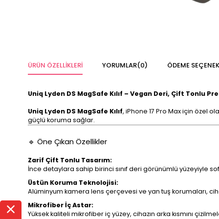
ÜRÜN ÖZELLIKLERI
YORUMLAR
(0)
ÖDEME SEÇENEK
Uniq Lyden DS MagSafe Kılıf – Vegan Deri, Çift Tonlu 
Uniq Lyden DS MagSafe Kılıf
, iPhone 17 Pro Max için özel o
güçlü koruma sağlar.
🔹 Öne Çıkan Özellikler
Zarif Çift Tonlu Tasarım:
İnce detaylara sahip birinci sınıf deri görünümlü yüzeyiyle so
Üstün Koruma Teknolojisi:
Alüminyum kamera lens çerçevesi ve yan tuş korumaları, cihaz
Mikrofiber İç Astar:
Yüksek kaliteli mikrofiber iç yüzey, cihazın arka kısmını çizil