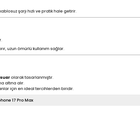
osuz şarjı hızlı ve pratik hale getirir.
r.
tırır, uzun ömürlü kullanım sağlar.
esuar
olarak tasarlanmıştır.
a altına alır.
lar için en ideal tercihlerden biridir.
phone 17 Pro Max