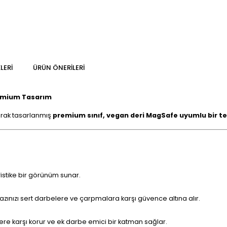
LERI
ÜRÜN ÖNERILERI
Premium Tasarım
larak tasarlanmış
premium sınıf, vegan deri MagSafe uyumlu bir tele
fistike bir görünüm sunar.
ınızı sert darbelere ve çarpmalara karşı güvence altına alır.
melere karşı korur ve ek darbe emici bir katman sağlar.