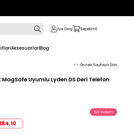
Üye Girişi
Sepetim
0
ıfları
Aksesuarlar
Blog
< < Önceki Sayfaya Dön
x MagSafe Uyumlu Lyden DS Deri Telefon
%
12
İndirim
384,10