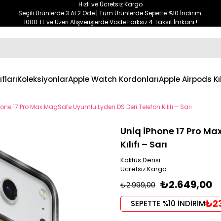
Hızlı ve Ücretsiz Kargo
Seçili Ürünlerde 3 Al 2 Öde | Tüm Ürünlerde Sepette %10 İndirim
1000 TL ve Üzeri Alışverişlerde Vade Farksız 4 Taksit İmkanı !
ıfları
Koleksiyonlar
Apple Watch Kordonları
Apple Airpods Kıl
one 17 Pro Max MagSafe Uyumlu Lyden DS Deri Telefon Kılıfı – Sarı
Uniq iPhone 17 Pro Ma
Kılıfı – Sarı
Kaktüs Derisi
Ücretsiz Kargo
₺2.649,00
₺2.999,00
₺2
SEPETTE %10 İNDİRİM