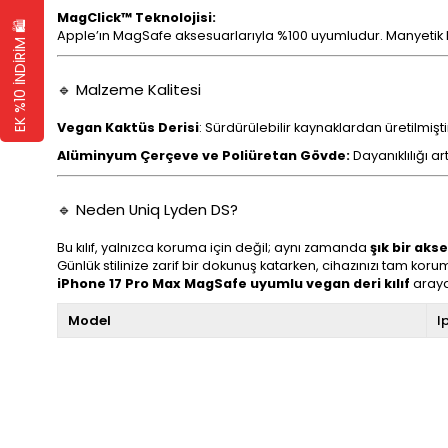
MagClick™ Teknolojisi:
EK %10 İNDİRİM 🛍️
Apple’ın MagSafe aksesuarlarıyla %100 uyumludur. Manyetik kabl
🔹 Malzeme Kalitesi
Vegan Kaktüs Derisi
: Sürdürülebilir kaynaklardan üretilmişti
Alüminyum Çerçeve ve Poliüretan Gövde:
Dayanıklılığı ar
🔹 Neden Uniq Lyden DS?
Bu kılıf, yalnızca koruma için değil; aynı zamanda
şık bir aks
Günlük stilinize zarif bir dokunuş katarken, cihazınızı tam korum
iPhone 17 Pro Max MagSafe uyumlu vegan deri kılıf
arayan
Model
I