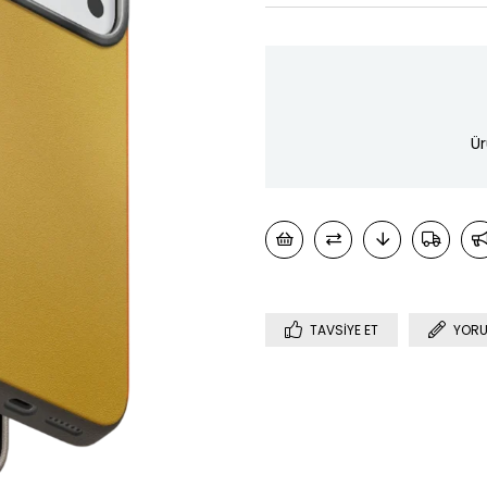
Ür
TAVSIYE ET
YORU