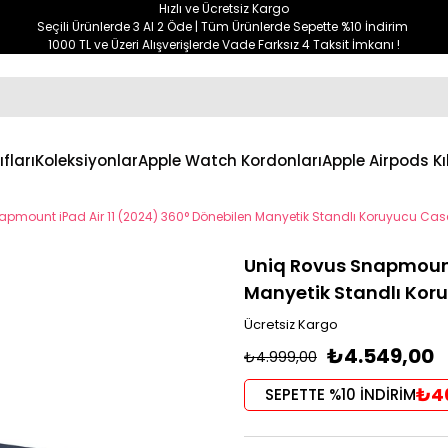
Hızlı ve Ücretsiz Kargo
Seçili Ürünlerde 3 Al 2 Öde | Tüm Ürünlerde Sepette %10 İndirim
1000 TL ve Üzeri Alışverişlerde Vade Farksız 4 Taksit İmkanı !
ıfları
Koleksiyonlar
Apple Watch Kordonları
Apple Airpods Kıl
pmount iPad Air 11 (2024) 360° Dönebilen Manyetik Standlı Koruyucu Case Ta
Uniq Rovus Snapmount 
Manyetik Standlı Koruy
Ücretsiz Kargo
₺4.549,00
₺4.999,00
₺4
SEPETTE %10 İNDİRİM