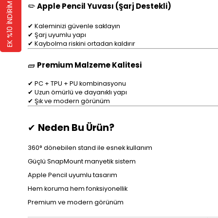
EK %10 İNDİRİM 🛍️
✏️
Apple Pencil Yuvası (Şarj Destekli)
✔ Kaleminizi güvenle saklayın
✔ Şarj uyumlu yapı
✔ Kaybolma riskini ortadan kaldırır
🧱
Premium Malzeme Kalitesi
✔ PC + TPU + PU kombinasyonu
✔ Uzun ömürlü ve dayanıklı yapı
✔ Şık ve modern görünüm
✔
Neden Bu Ürün?
360° dönebilen stand ile esnek kullanım
Güçlü SnapMount manyetik sistem
Apple Pencil uyumlu tasarım
Hem koruma hem fonksiyonellik
Premium ve modern görünüm