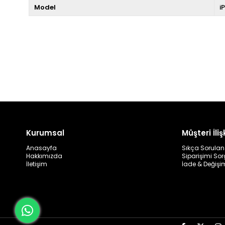
Model
i
Kurumsal
Müşteri İlişk
Anasayfa
Sıkça Sorulan
Hakkımızda
Siparişimi So
İletişim
İade & Değişi