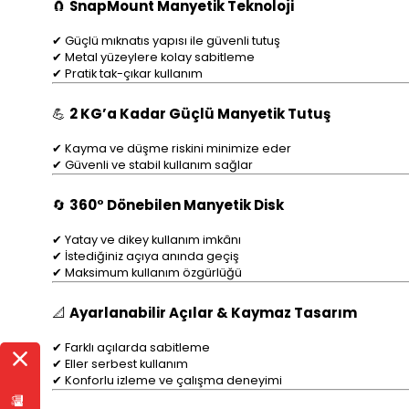
🧲
SnapMount Manyetik Teknoloji
✔ Güçlü mıknatıs yapısı ile güvenli tutuş
✔ Metal yüzeylere kolay sabitleme
✔ Pratik tak-çıkar kullanım
💪
2 KG’a Kadar Güçlü Manyetik Tutuş
✔ Kayma ve düşme riskini minimize eder
✔ Güvenli ve stabil kullanım sağlar
🔄
360° Dönebilen Manyetik Disk
✔ Yatay ve dikey kullanım imkânı
✔ İstediğiniz açıya anında geçiş
✔ Maksimum kullanım özgürlüğü
📐
Ayarlanabilir Açılar & Kaymaz Tasarım
✔ Farklı açılarda sabitleme
✔ Eller serbest kullanım
✔ Konforlu izleme ve çalışma deneyimi