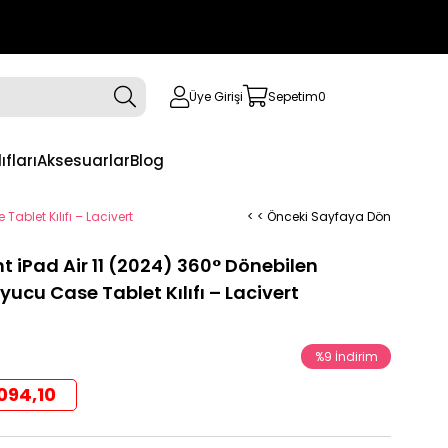
Üye Girişi
Sepetim
0
ıfları
Aksesuarlar
Blog
blet Kılıfı – Lacivert
< < Önceki Sayfaya Dön
iPad Air 11 (2024) 360° Dönebilen
ucu Case Tablet Kılıfı – Lacivert
%
9
İndirim
094,10