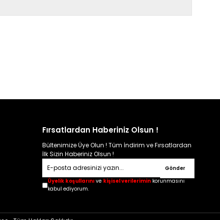
Fırsatlardan Haberiniz Olsun !
Bültenimize Üye Olun ! Tüm İndirim ve Fırsatlardan
İlk Sizin Haberiniz Olsun !
Gönder
Üyelik koşullarını
ve
kişisel verilerimin
korunmasını
kabul ediyorum.