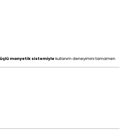
güçlü manyetik sistemiyle
kullanım deneyimini tamamen