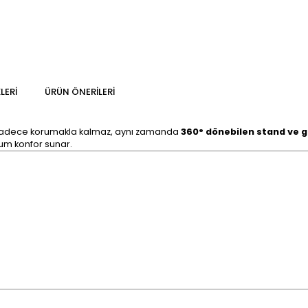
LERI
ÜRÜN ÖNERILERI
zi sadece korumakla kalmaz, aynı zamanda
360° dönebilen stand ve 
mum konfor sunar.