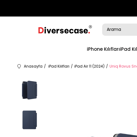
iPhone Kılıfları
iPad Kıl
Anasayfa
iPad Kılıfları
iPad Air 11 (2024)
Uniq Rovus Sna