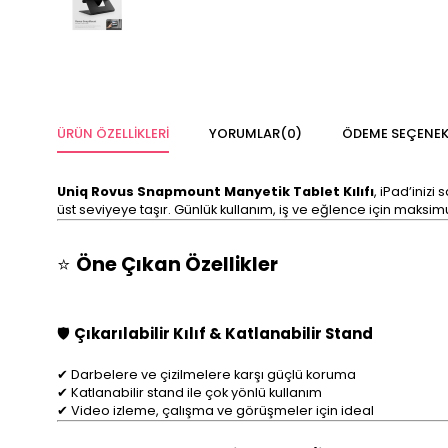
ÜRÜN ÖZELLIKLERI
YORUMLAR
(0)
ÖDEME SEÇENEK
Uniq Rovus Snapmount Manyetik Tablet Kılıfı
, iPad’ini
üst seviyeye taşır. Günlük kullanım, iş ve eğlence için maksi
⭐
Öne Çıkan Özellikler
🛡️
Çıkarılabilir Kılıf & Katlanabilir Stand
✔ Darbelere ve çizilmelere karşı güçlü koruma
✔ Katlanabilir stand ile çok yönlü kullanım
✔ Video izleme, çalışma ve görüşmeler için ideal