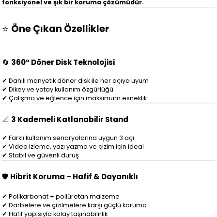
fonksiyonel ve şık bir koruma çözümüdür.
⭐
Öne Çıkan Özellikler
🔄
360° Döner Disk Teknolojisi
✔ Dahili manyetik döner disk ile her açıya uyum
✔ Dikey ve yatay kullanım özgürlüğü
✔ Çalışma ve eğlence için maksimum esneklik
📐
3 Kademeli Katlanabilir Stand
✔ Farklı kullanım senaryolarına uygun 3 açı
✔ Video izleme, yazı yazma ve çizim için ideal
✔ Stabil ve güvenli duruş
🛡️
Hibrit Koruma – Hafif & Dayanıklı
✔ Polikarbonat + poliüretan malzeme
✔ Darbelere ve çizilmelere karşı güçlü koruma
✔ Hafif yapısıyla kolay taşınabilirlik