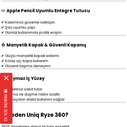
✏️
Apple Pencil Uyumlu Entegre Tutucu
✔ Kaleminizi güvenle saklayın
✔ Şarj uyumlu yapı
✔ Günlük kullanımda pratik erişim
🧲
Manyetik Kapak & Güvenli Kapanış
✔ Güçlü manyetik kapak sistemi
✔ Kolay aç-kapa kullanım
✔ Güvenli taşıma deneyimi
🧷
Kaymaz İç Yüzey
✔ Tabletinizi sabit tutar
EK %10 İNDİRİM 🛍️
✔ Kayma ve düşme riskini azaltır
✔ Her açıdan stabil kullanım sağlar
✔
Neden Uniq Ryze 360?
360° dönebilen stand ile tam esneklik