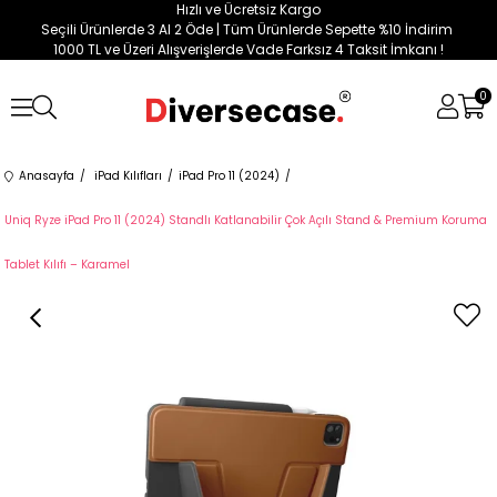
Hızlı ve Ücretsiz Kargo
Seçili Ürünlerde 3 Al 2 Öde | Tüm Ürünlerde Sepette %10 İndirim
1000 TL ve Üzeri Alışverişlerde Vade Farksız 4 Taksit İmkanı !
0
Anasayfa
iPad Kılıfları
iPad Pro 11 (2024)
Uniq Ryze iPad Pro 11 (2024) Standlı Katlanabilir Çok Açılı Stand & Premium Koruma
Tablet Kılıfı – Karamel