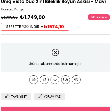
Uniq Vista Duo 2in1 Bileklik Boyun Askısı - Mavi
Ücretsiz Kargo
₺1.749,00
₺1.999,00
%
13
İndirim
₺1574,10
SEPETTE %10 İNDİRİM
Ürün stoklarımızda kalmamıştır.
TAVSIYE ET
YORUM YAZ