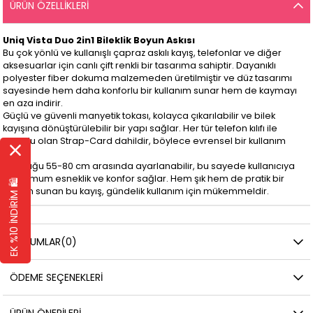
ÜRÜN ÖZELLIKLERI
Uniq Vista Duo 2in1 Bileklik Boyun Askısı
Bu çok yönlü ve kullanışlı çapraz askılı kayış, telefonlar ve diğer
aksesuarlar için canlı çift renkli bir tasarıma sahiptir. Dayanıklı
polyester fiber dokuma malzemeden üretilmiştir ve düz tasarımı
sayesinde hem daha konforlu bir kullanım sunar hem de kaymayı
en aza indirir.
Güçlü ve güvenli manyetik tokası, kolayca çıkarılabilir ve bilek
kayışına dönüştürülebilir bir yapı sağlar. Her tür telefon kılıfı ile
uyumlu olan Strap-Card dahildir, böylece evrensel bir kullanım
sunar.
Uzunluğu 55-80 cm arasında ayarlanabilir, bu sayede kullanıcıya
maksimum esneklik ve konfor sağlar. Hem şık hem de pratik bir
EK %10 İNDİRİM 🛍️
çözüm sunan bu kayış, gündelik kullanım için mükemmeldir.
YORUMLAR
(0)
ÖDEME SEÇENEKLERI