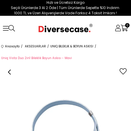
Hızlı ve Ücretsiz Kargo
Seçili Ürünlerde 3 Al 2 Öde | Tüm Ürünlerde Sepette %10 İndirim
1000 TL ve Üzeri Alışverişlerde Vade Farksız 4 Taksit İmkanı !
0
Anasayfa
AKSESUARLAR
UNIQ BİLEKLİK & BOYUN ASKISI
Uniq Vista Duo 2in1 Bileklik Boyun Askısı - Mavi