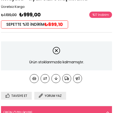
Ücretsiz Kargo
₺999,00
₺1.199,00
%
17
İndirim
₺899,10
SEPETTE %10 İNDİRİM
Ürün stoklarımızda kalmamıştır.
TAVSIYE ET
YORUM YAZ
ÜRÜN ÖZELLIKLERI