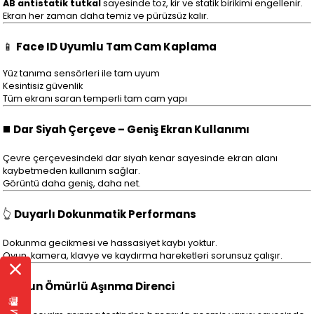
AB antistatik tutkal
sayesinde toz, kir ve statik birikimi engellenir.
Ekran her zaman daha temiz ve pürüzsüz kalır.
📱
Face ID Uyumlu Tam Cam Kaplama
Yüz tanıma sensörleri ile tam uyum
Kesintisiz güvenlik
Tüm ekranı saran temperli tam cam yapı
◼️
Dar Siyah Çerçeve – Geniş Ekran Kullanımı
Çevre çerçevesindeki dar siyah kenar sayesinde ekran alanı
kaybetmeden kullanım sağlar.
Görüntü daha geniş, daha net.
👆
Duyarlı Dokunmatik Performans
Dokunma gecikmesi ve hassasiyet kaybı yoktur.
Oyun, kamera, klavye ve kaydırma hareketleri sorunsuz çalışır.
🛡️
Uzun Ömürlü Aşınma Direnci