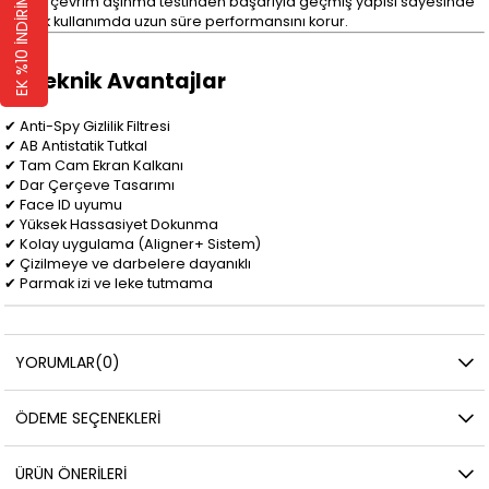
EK %10 İNDİRİM 🛍️
15.000 çevrim aşınma testinden başarıyla geçmiş yapısı sayesinde
günlük kullanımda uzun süre performansını korur.
🔹
Teknik Avantajlar
✔ Anti-Spy Gizlilik Filtresi
✔ AB Antistatik Tutkal
✔ Tam Cam Ekran Kalkanı
✔ Dar Çerçeve Tasarımı
✔ Face ID uyumu
✔ Yüksek Hassasiyet Dokunma
✔ Kolay uygulama (Aligner+ Sistem)
✔ Çizilmeye ve darbelere dayanıklı
✔ Parmak izi ve leke tutmama
YORUMLAR
(0)
ÖDEME SEÇENEKLERI
ÜRÜN ÖNERILERI