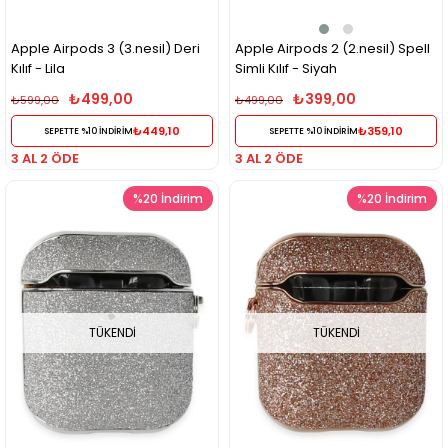
Apple Airpods 3 (3.nesil) Deri
Apple Airpods 2 (2.nesil) Spell
Kılıf - Lila
Simli Kılıf - Siyah
₺499,00
₺399,00
₺599,00
₺499,00
₺449,10
₺359,10
SEPETTE %10 İNDİRİM
SEPETTE %10 İNDİRİM
3 AL 2 ÖDE
3 AL 2 ÖDE
%20
İndirim
%20
İndirim
TÜKENDI
TÜKENDI