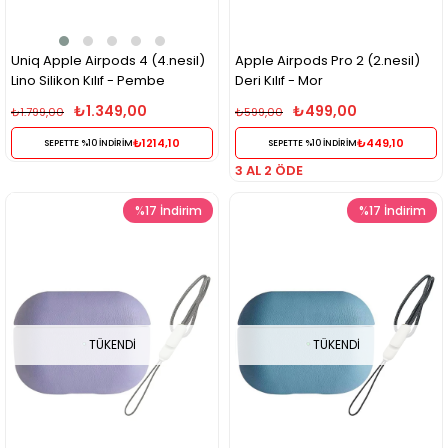
Uniq Apple Airpods 4 (4.nesil)
Apple Airpods Pro 2 (2.nesil)
Lino Silikon Kılıf - Pembe
Deri Kılıf - Mor
₺1.349,00
₺499,00
₺1.799,00
₺599,00
₺1214,10
₺449,10
SEPETTE %10 İNDİRİM
SEPETTE %10 İNDİRİM
3 AL 2 ÖDE
%17
İndirim
%17
İndirim
TÜKENDI
TÜKENDI