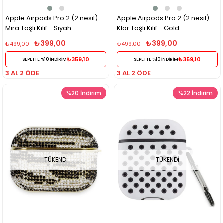
Apple Airpods Pro 2 (2.nesil)
Apple Airpods Pro 2 (2.nesil)
Mira Taşlı Kılıf - Siyah
Klor Taşlı Kılıf - Gold
₺399,00
₺399,00
₺499,00
₺499,00
₺359,10
₺359,10
SEPETTE %10 İNDİRİM
SEPETTE %10 İNDİRİM
3 AL 2 ÖDE
3 AL 2 ÖDE
%20
İndirim
%22
İndirim
TÜKENDI
TÜKENDI