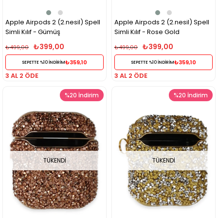
Apple Airpods 2 (2.nesil) Spell
Apple Airpods 2 (2.nesil) Spell
Simli Kılıf - Gümüş
Simli Kılıf - Rose Gold
₺399,00
₺399,00
₺499,00
₺499,00
₺359,10
₺359,10
SEPETTE %10 İNDİRİM
SEPETTE %10 İNDİRİM
3 AL 2 ÖDE
3 AL 2 ÖDE
%20
İndirim
%20
İndirim
TÜKENDI
TÜKENDI