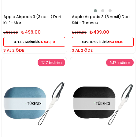
Apple Airpods 3 (3.nesil) Deri
Apple Airpods 3 (3.nesil) Deri
Kılıf - Mor
Kılıf - Turuncu
₺499,00
₺499,00
₺599,00
₺599,00
₺449,10
₺449,10
SEPETTE %10 İNDİRİM
SEPETTE %10 İNDİRİM
3 AL 2 ÖDE
3 AL 2 ÖDE
%17
İndirim
%17
İndirim
TÜKENDI
TÜKENDI