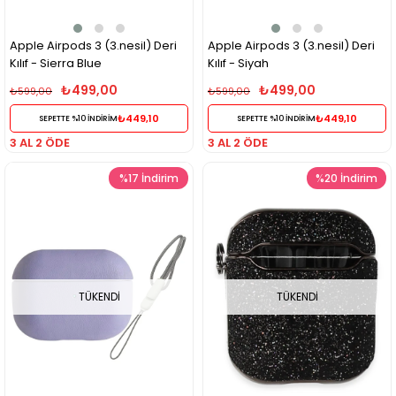
Apple Airpods 3 (3.nesil) Deri
Apple Airpods 3 (3.nesil) Deri
Kılıf - Sierra Blue
Kılıf - Siyah
₺499,00
₺499,00
₺599,00
₺599,00
₺449,10
₺449,10
SEPETTE %10 İNDİRİM
SEPETTE %10 İNDİRİM
3 AL 2 ÖDE
3 AL 2 ÖDE
%17
İndirim
%20
İndirim
TÜKENDI
TÜKENDI