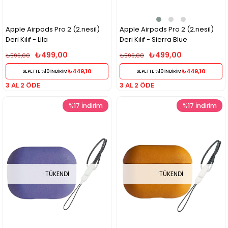
Apple Airpods Pro 2 (2.nesil)
Apple Airpods Pro 2 (2.nesil)
Deri Kılıf - Lila
Deri Kılıf - Sierra Blue
₺499,00
₺499,00
₺599,00
₺599,00
₺449,10
₺449,10
SEPETTE %10 İNDİRİM
SEPETTE %10 İNDİRİM
3 AL 2 ÖDE
3 AL 2 ÖDE
%17
İndirim
%17
İndirim
TÜKENDI
TÜKENDI