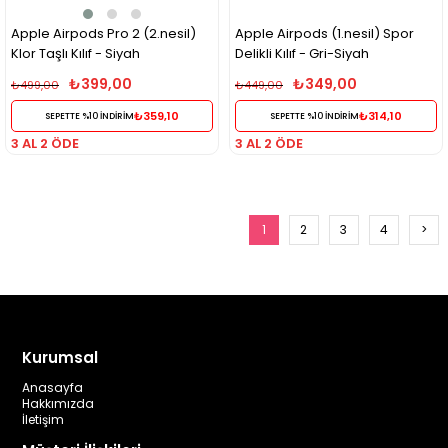
Apple Airpods Pro 2 (2.nesil)
Apple Airpods (1.nesil) Spor
Klor Taşlı Kılıf - Siyah
Delikli Kılıf - Gri-Siyah
₺399,00
₺349,00
₺499,00
₺449,00
₺359,10
₺314,10
SEPETTE %10 İNDİRİM
SEPETTE %10 İNDİRİM
3 AL 2 ÖDE
3 AL 2 ÖDE
1
2
3
4
>
Kurumsal
Anasayfa
Hakkımızda
İletişim