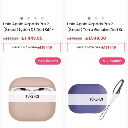
Uniq Apple Airpods Pro 2
Uniq Apple Airpods Pro 2
(2.nesil) Lyden DS Deri Kılıf -
(2.nesil) Terra Genuine Deri Kılıf
Mavi
- Siyah
₺1.449,00
₺1.549,00
₺1.899,00
₺1.799,00
₺1304,10
₺1394,10
SEPETTE %10 İNDİRİM
SEPETTE %10 İNDİRİM
%25
İndirim
%17
İndirim
TÜKENDI
TÜKENDI