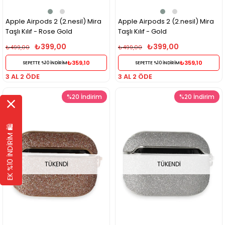
Apple Airpods 2 (2.nesil) Mira
Apple Airpods 2 (2.nesil) Mira
Taşlı Kılıf - Rose Gold
Taşlı Kılıf - Gold
₺399,00
₺399,00
₺499,00
₺499,00
₺359,10
₺359,10
SEPETTE %10 İNDİRİM
SEPETTE %10 İNDİRİM
3 AL 2 ÖDE
3 AL 2 ÖDE
%20
İndirim
%20
İndirim
EK %10 İNDİRİM 🛍️
TÜKENDI
TÜKENDI