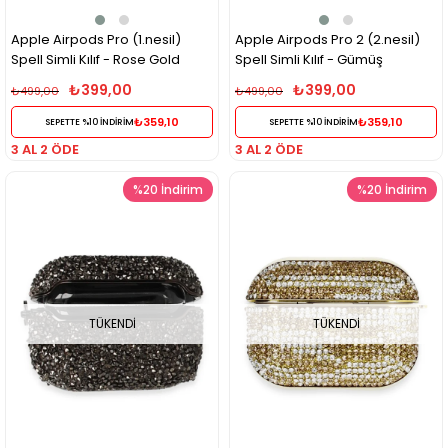
Apple Airpods Pro (1.nesil)
Apple Airpods Pro 2 (2.nesil)
Spell Simli Kılıf - Rose Gold
Spell Simli Kılıf - Gümüş
₺399,00
₺399,00
₺499,00
₺499,00
₺359,10
₺359,10
SEPETTE %10 İNDİRİM
SEPETTE %10 İNDİRİM
3 AL 2 ÖDE
3 AL 2 ÖDE
%20
İndirim
%20
İndirim
TÜKENDI
TÜKENDI