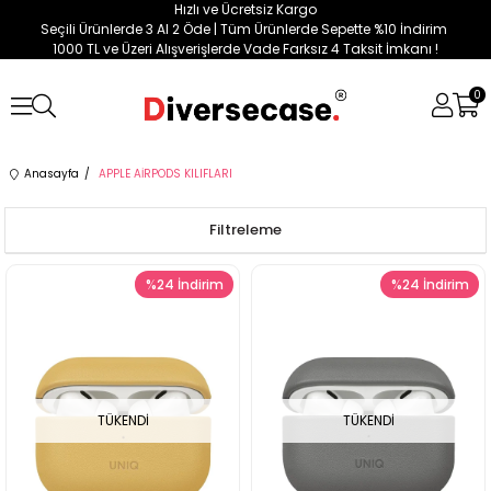
Hızlı ve Ücretsiz Kargo
Seçili Ürünlerde 3 Al 2 Öde | Tüm Ürünlerde Sepette %10 İndirim
1000 TL ve Üzeri Alışverişlerde Vade Farksız 4 Taksit İmkanı !
0
Anasayfa
APPLE AİRPODS KILIFLARI
Filtreleme
%24
İndirim
%24
İndirim
TÜKENDI
TÜKENDI