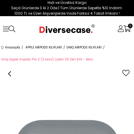
Hızlı ve Ücretsiz Kargo
Seçili Ürünlerde 3 Al 2 Öde | Tüm Ürünlerde Sepette %10 İndirim
1000 TL ve Üzeri Alışverişlerde Vade Farksız 4 Taksit İmkanı !
0
Anasayfa
APPLE AİRPODS KILIFLARI
UNIQ AİRPODS KILIFLARI
Uniq Apple Airpods Pro 2 (2.nesil) Lyden DS Deri Kılıf - Mavi