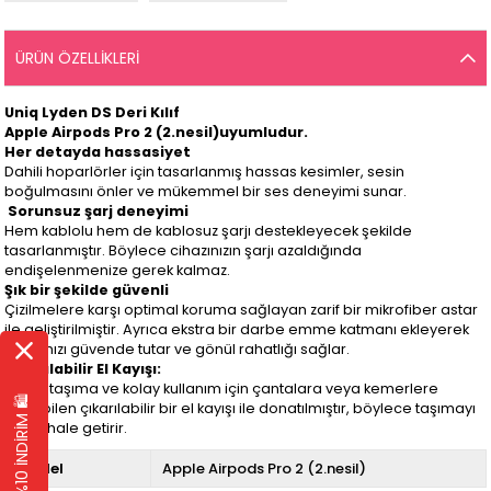
ÜRÜN ÖZELLIKLERI
Uniq Lyden DS Deri Kılıf
Apple Airpods Pro 2 (2.nesil)
uyumludur.
Her detayda hassasiyet
Dahili hoparlörler için tasarlanmış hassas kesimler, sesin
boğulmasını önler ve mükemmel bir ses deneyimi sunar.
Sorunsuz şarj deneyimi
Hem kablolu hem de kablosuz şarjı destekleyecek şekilde
tasarlanmıştır. Böylece cihazınızın şarjı azaldığında
endişelenmenize gerek kalmaz.
Şık bir şekilde güvenli
Çizilmelere karşı optimal koruma sağlayan zarif bir mikrofiber astar
ile geliştirilmiştir. Ayrıca ekstra bir darbe emme katmanı ekleyerek
cihazınızı güvende tutar ve gönül rahatlığı sağlar.
Çıkarılabilir El Kayışı:
Rahat taşıma ve kolay kullanım için çantalara veya kemerlere
EK %10 İNDİRİM 🛍️
takılabilen çıkarılabilir bir el kayışı ile donatılmıştır, böylece taşımayı
pratik hale getirir.
Model
Apple Airpods Pro 2 (2.nesil)