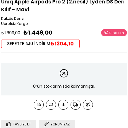
Uniq Apple Airpods Pro 2 (2.nesil) Lyden DS Deri
Kılıf - Mavi
Kaktüs Derisi
Ücretsiz Kargo
₺1.449,00
₺1.899,00
%
24
İndirim
₺1304,10
SEPETTE %10 İNDİRİM
Ürün stoklarımızda kalmamıştır.
TAVSIYE ET
YORUM YAZ