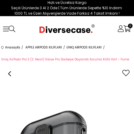
Hızlı ve Ücretsiz Kargo
Seçili Ürünlerde 3 Al 2 Öde | Tüm Ürünlerde Sepette %10 İndirim
1000 TL ve Üzeri Alışverişlerde Vade Farksız 4 Taksit İmkanı !
0
Anasayfa
APPLE AİRPODS KILIFLARI
UNIQ AİRPODS KILIFLARI
Uniq AirPods Pro 3 (3. Nesil) Glase Pro Darbeye Dayanıklı Koruma Kilitli Kılıf – Füme