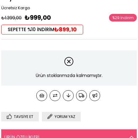
Ücretsiz Kargo
₺999,00
₺1.399,00
%
29
İndirim
₺899,10
SEPETTE %10 İNDİRİM
Ürün stoklarımızda kalmamıştır.
TAVSIYE ET
YORUM YAZ
ÜRÜN ÖZELLIKLERI