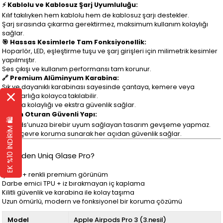
⚡ Kablolu ve Kablosuz Şarj Uyumluluğu:
Kılıf takılıyken hem kablolu hem de kablosuz şarjı destekler.
Şarj sırasında çıkarma gerektirmez, maksimum kullanım kolaylığı
sağlar.
🎯 Hassas Kesimlerle Tam Fonksiyonellik:
Hoparlör, LED, eşleştirme tuşu ve şarj girişleri için milimetrik kesimler
yapılmıştır.
Ses çıkışı ve kullanım performansı tam korunur.
🔗 Premium Alüminyum Karabina:
Şık ve dayanıklı karabinası sayesinde çantaya, kemere veya
anahtarlığa kolayca takılabilir.
Taşıma kolaylığı ve ekstra güvenlik sağlar.
🔒 Tam Oturan Güvenli Yapı:
EK %10 İNDİRİM 🛍️
AirPods’unuza birebir uyum sağlayan tasarım gevşeme yapmaz.
Çepeçevre koruma sunarak her açıdan güvenlik sağlar.
🔹 Neden Uniq Glase Pro?
Şeffaf + renkli premium görünüm
Darbe emici TPU + iz bırakmayan iç kaplama
Kilitli güvenlik ve karabina ile kolay taşıma
Uzun ömürlü, modern ve fonksiyonel bir koruma çözümü
Model
Apple Airpods Pro 3 (3.nesil)